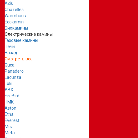
Axis
Chazelles
Warmhaus
Ecokamin
Биокамины
Электрические камины
Газовые камины
Печи
Назад
Смотреть все
Guca
Panadero
Lacunza
Loki
ABX
FireBird
НМК
Aston
Etna
Everest
Mcz
Meta