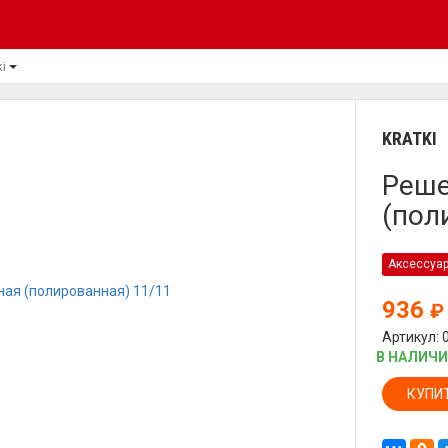
ki
KRATKI
Реше
(пол
Аксессуа
936
₽
Артикул: 
В НАЛИЧ
КУПИ