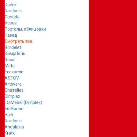
Dovre
Nordpeis
Canada
Vesuvi
Порталы, облицовки
Назад
Смотреть все
Bordelet
КимрПечь
Rocal
Meta
Ecokamin
ASTOV
Artevero
Chazelles
Dimplex
IDaMebel (Dimplex)
EdilKamin
Hark
Nordpeis
Andalusia
Kratki