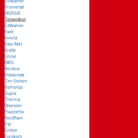
Ecokamin
Prometall
MORSØ
Термофор
Edilkamin
Hark
Invicta
Kaw-Met
Kratki
Lincar
MBS
Nordica
Новаслав
Tim Sistem
Romotop
Supra
Thorma
Wamsler
Piazzetta
Nordflam
Pal
Ember
Eurokom