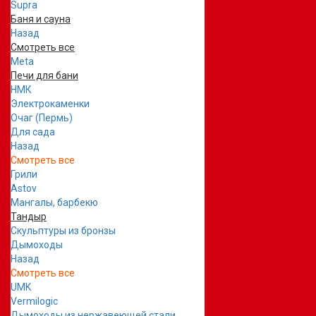
Supra
Баня и сауна
Назад
Смотреть все
Meta
Печи для бани
НМК
Электрокаменки
Очаг (Пермь)
Для сада
Назад
Смотреть все
Грили
Astov
Мангалы, барбекю
Тандыр
Скульптуры из бронзы
Дымоходы
Назад
Смотреть все
UMK
Vermilogic
Дымоходы из нержавеющей стали