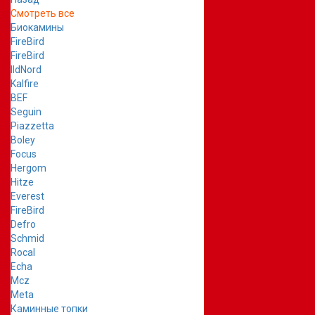
Смотреть все
Биокамины
FireBird
FireBird
IldNord
Kalfire
BEF
Seguin
Piazzetta
Boley
Focus
Hergom
Hitze
Everest
FireBird
Defro
Schmid
Rocal
Echa
Mcz
Meta
Каминные топки