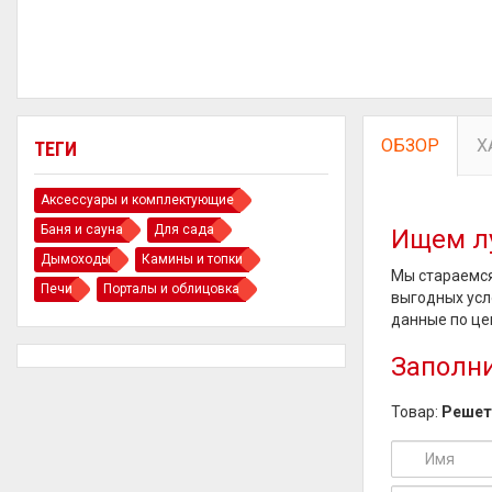
ОБЗОР
Х
ТЕГИ
Аксессуары и комплектующие
Баня и сауна
Для сада
Ищем л
Дымоходы
Камины и топки
Мы стараемся
Печи
Порталы и облицовка
выгодных усл
данные по це
Заполни
Товар:
Решетк