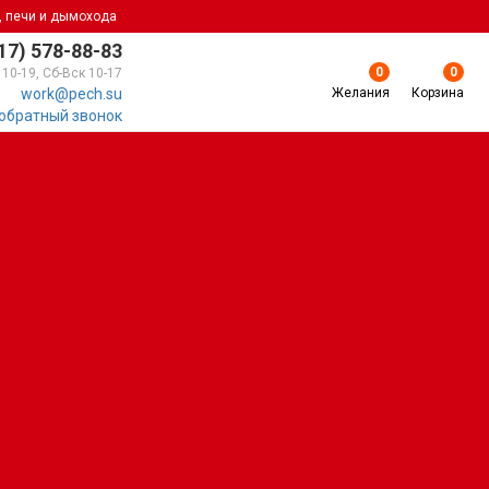
, печи и дымохода
17) 578-88-83
0
0
 10-19, Сб-Вск 10-17
Желания
Корзина
work@pech.su
 обратный звонок