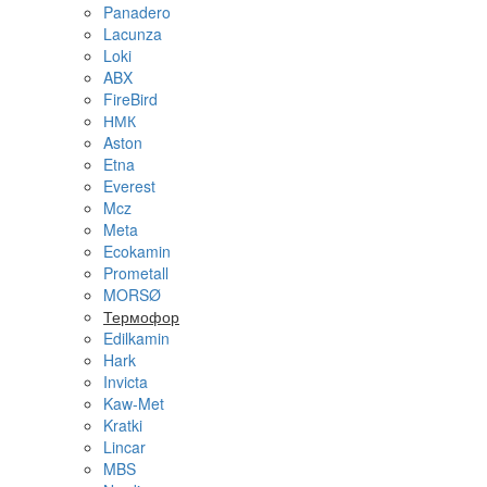
Panadero
Lacunza
Loki
ABX
FireBird
НМК
Aston
Etna
Everest
Mcz
Meta
Ecokamin
Prometall
MORSØ
Термофор
Edilkamin
Hark
Invicta
Kaw-Met
Kratki
Lincar
MBS