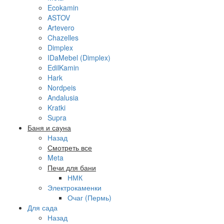
Ecokamin
ASTOV
Artevero
Chazelles
Dimplex
IDaMebel (Dimplex)
EdilKamin
Hark
Nordpeis
Andalusia
Kratki
Supra
Баня и сауна
Назад
Смотреть все
Meta
Печи для бани
НМК
Электрокаменки
Очаг (Пермь)
Для сада
Назад