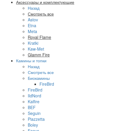
Аксессуары и комплектующие
Назад
Смотреть все
Astov
Etna
Meta
Royal Flame
Kratki
Kaw-Met
Glamm Fire
Камины и топки
Назад
Смотреть все
Биокамины
FireBird
FireBird
IldNord
Kalfire
BEF
Seguin
Piazzetta
Boley
Focus