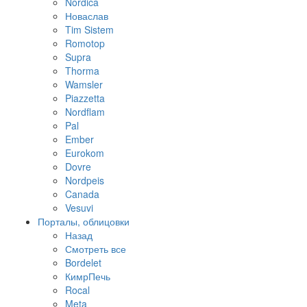
Nordica
Новаслав
Tim Sistem
Romotop
Supra
Thorma
Wamsler
Piazzetta
Nordflam
Pal
Ember
Eurokom
Dovre
Nordpeis
Canada
Vesuvi
Порталы, облицовки
Назад
Смотреть все
Bordelet
КимрПечь
Rocal
Meta