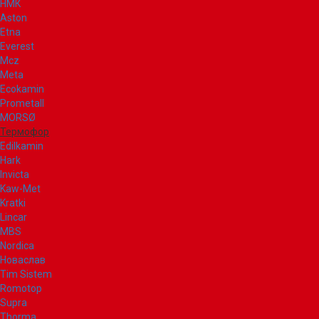
НМК
Aston
Etna
Everest
Mcz
Meta
Ecokamin
Prometall
MORSØ
Термофор
Edilkamin
Hark
Invicta
Kaw-Met
Kratki
Lincar
MBS
Nordica
Новаслав
Tim Sistem
Romotop
Supra
Thorma