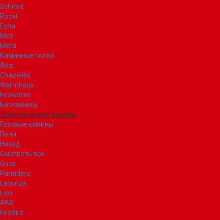
Schmid
Rocal
Echa
Mcz
Meta
Каминные топки
Axis
Chazelles
Warmhaus
Ecokamin
Биокамины
Электрические камины
Газовые камины
Печи
Назад
Смотреть все
Guca
Panadero
Lacunza
Loki
ABX
FireBird