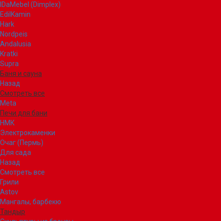
IDaMebel (Dimplex)
EdilKamin
Hark
Nordpeis
Andalusia
Kratki
Supra
Баня и сауна
Назад
Смотреть все
Meta
Печи для бани
НМК
Электрокаменки
Очаг (Пермь)
Для сада
Назад
Смотреть все
Грили
Astov
Мангалы, барбекю
Тандыр