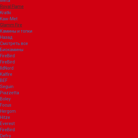
Meta
Royal Flame
Kratki
Kaw-Met
Glamm Fire
Камины и топки
Назад
Смотреть все
Биокамины
FireBird
FireBird
IldNord
Kalfire
BEF
Seguin
Piazzetta
Boley
Focus
Hergom
Hitze
Everest
FireBird
Defro