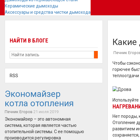
Керамические дымоходы
Аксессуары и средства чистки дымохода
Какие 
НАЙТИ В БЛОГЕ
Печник Егоро
Чтобы сэконо
горючее быст
RSS
теплоотдачи 
Экономайзер
Используйте 
котла отопления
НАГРЕВАН
Печник Егоров
21 июля 2019
Нет породы, 
Экономайзер – это автономная
Отопление д
система, которая является частью
развитием ин
отопительной системы. С ее помощью
сохраняется,
производится регулировка