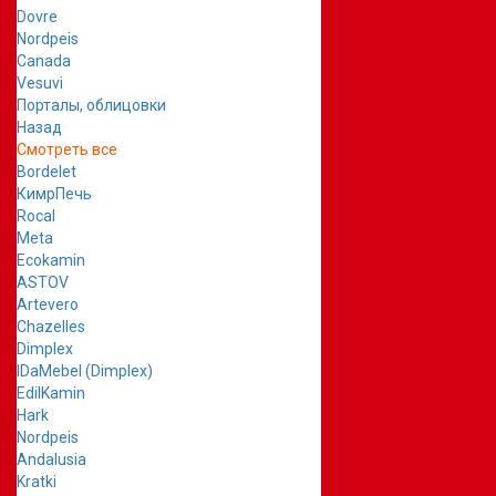
Dovre
Nordpeis
Canada
Vesuvi
Порталы, облицовки
Назад
Смотреть все
Bordelet
КимрПечь
Rocal
Meta
Ecokamin
ASTOV
Artevero
Chazelles
Dimplex
IDaMebel (Dimplex)
EdilKamin
Hark
Nordpeis
Andalusia
Kratki