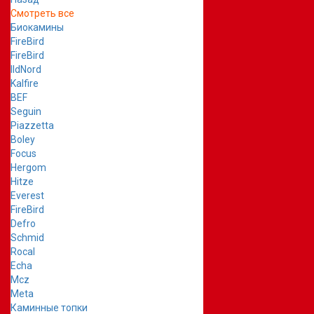
Смотреть все
Биокамины
FireBird
FireBird
IldNord
Kalfire
BEF
Seguin
Piazzetta
Boley
Focus
Hergom
Hitze
Everest
FireBird
Defro
Schmid
Rocal
Echa
Mcz
Meta
Каминные топки