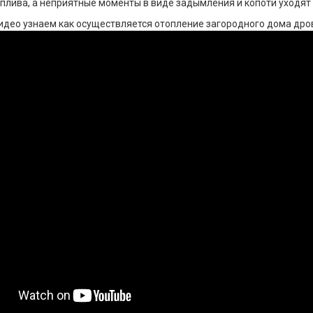
плива, а неприятные моменты в виде задымления и копоти уходят 
идео узнаем как осуществляется отопление загородного дома дро