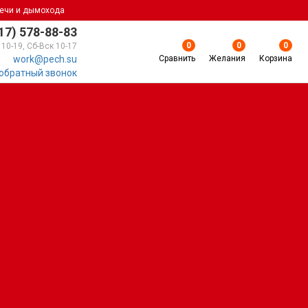
печи и дымохода
17) 578-88-83
0
0
0
 10-19, Сб-Вск 10-17
Сравнить
Желания
Корзина
work@pech.su
 обратный звонок