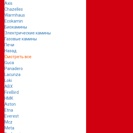
Axis
Chazelles
Warmhaus
Ecokamin
Биокамины
Электрические камины
Газовые камины
Печи
Назад
Смотреть все
Guca
Panadero
Lacunza
Loki
ABX
FireBird
НМК
Aston
Etna
Everest
Mcz
Meta