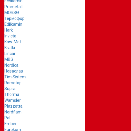
Ecokamin
Prometall
MORSØ
Термофор
Edilkamin
Hark
Invicta
Kaw-Met
Kratki
Lincar
MBS
Nordica
Новаслав
Tim Sistem
Romotop
Supra
Thorma
Wamsler
Piazzetta
Nordflam
Pal
Ember
Eurokom