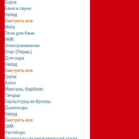
Supra
Баня и сауна
Назад
Смотреть все
Meta
Печи для бани
НМК
Электрокаменки
Очаг (Пермь)
Для сада
Назад
Смотреть все
Грили
Astov
Мангалы, барбекю
Тандыр
Скульптуры из бронзы
Дымоходы
Назад
Смотреть все
UMK
Vermilogic
Дымоходы из нержавеющей стали