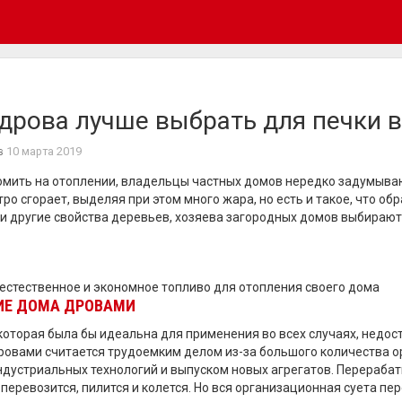
дрова лучше выбрать для печки 
в
10 марта 2019
мить на отоплении, владельцы частных домов нередко задумывают
ро сгорает, выделяя при этом много жара, но есть и такое, что об
и другие свойства деревьев, хозяева загородных домов выбирают с
естественное и экономное топливо для отопления своего дома
ИЕ ДОМА ДРОВАМИ
которая была бы идеальна для применения во всех случаях, недос
ровами считается трудоемким делом из-за большого количества о
дустриальных технологий и выпуском новых агрегатов. Перерабат
 перевозится, пилится и колется. Но вся организационная суета п