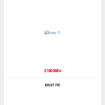
2 100 000
₽
BOLEY 73S