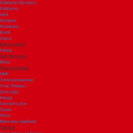
IDaMebel (Dimplex)
EdilKamin
Hark
Nordpeis
Andalusia
Kratki
Supra
Баня и сауна
Назад
Смотреть все
Meta
Печи для бани
НМК
Электрокаменки
Очаг (Пермь)
Для сада
Назад
Смотреть все
Грили
Astov
Мангалы, барбекю
Тандыр