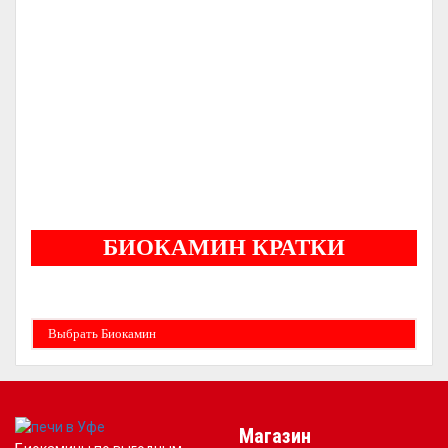
Dovre 300CB
С ОРИГИНАЛЬНЫМ ЛИТЬЕМ
НОРВЕЖСКИЕ ПЕЧИ
СЕРТИФИЦИРОВАННЫЙ ДИЛЕР
-
-
ГАРАНТИЯ
ОТ
ЛЕТ
5
БИОКАМИН КРАТКИ
Бездымные камины на спитовом геле. Ни сажи, ни копоти в вашей квартире.
Спиртовой биокамин работает на 1 литре 2-3 часа !
Выбрать Биокамин
Магазин