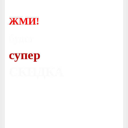
ЖМИ!
будет
супер
СКИДКА
Печь