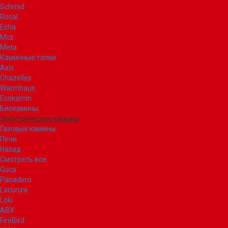
Schmid
Rocal
Echa
Mcz
Meta
Каминные топки
Axis
Chazelles
Warmhaus
Ecokamin
Биокамины
Электрические камины
Газовые камины
Печи
Назад
Смотреть все
Guca
Panadero
Lacunza
Loki
ABX
FireBird