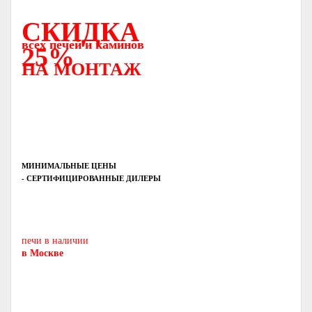
СКИДКА
всех печей и каминов
25%
НА МОНТАЖ
МИНИМАЛЬНЫЕ ЦЕНЫ
- СЕРТИФИЦИРОВАННЫЕ ДИЛЕРЫ
Печь-камин
PISA
и другие печи и камины
европейских производителей.
печи в наличии
в Москве