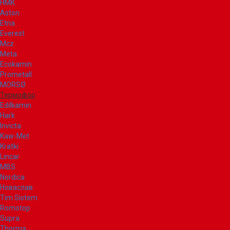
НМК
Aston
Etna
Everest
Mcz
Meta
Ecokamin
Prometall
MORSØ
Термофор
Edilkamin
Hark
Invicta
Kaw-Met
Kratki
Lincar
MBS
Nordica
Новаслав
Tim Sistem
Romotop
Supra
Thorma