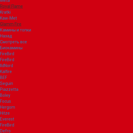
Meta
Royal Flame
Kratki
Kaw-Met
Glamm Fire
Камины и топки
Назад
Смотреть все
Биокамины
FireBird
FireBird
IldNord
Kalfire
BEF
Seguin
Piazzetta
Boley
Focus
Hergom
Hitze
Everest
FireBird
Defro