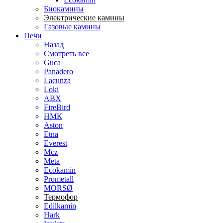
Биокамины
Электрические камины
Газовые камины
Печи
Назад
Смотреть все
Guca
Panadero
Lacunza
Loki
ABX
FireBird
НМК
Aston
Etna
Everest
Mcz
Meta
Ecokamin
Prometall
MORSØ
Термофор
Edilkamin
Hark