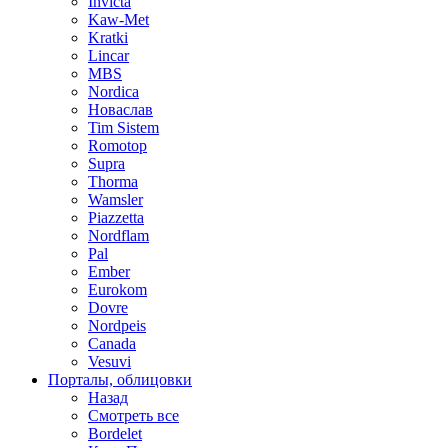
Invicta
Kaw-Met
Kratki
Lincar
MBS
Nordica
Новаслав
Tim Sistem
Romotop
Supra
Thorma
Wamsler
Piazzetta
Nordflam
Pal
Ember
Eurokom
Dovre
Nordpeis
Canada
Vesuvi
Порталы, облицовки
Назад
Смотреть все
Bordelet