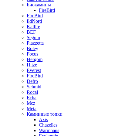
Биокамины
FireBird
FireBird
IldNord
Kalfire
BEF
Seguin
Piazzetta
Boley
Focus
Hergom
Hitze
Everest
FireBird
Defro
Schmid
Rocal
Echa
Mcz
Meta
Каминные топки
Axis
Chazelles
Warmhaus
Ecokamin