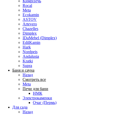
КимрПечь
Rocal
Meta
Ecokamin
ASTOV
Artevero
Chazelles
Dimplex
IDaMebel (Dimplex)
EdilKamin
Hark
Nordpeis
Andalusia
Kratki
Supra
Баня и сауна
Назад
Смотреть все
Meta
Печи для бани
НМК
Электрокаменки
Очаг (Пермь)
Для сада
Назад