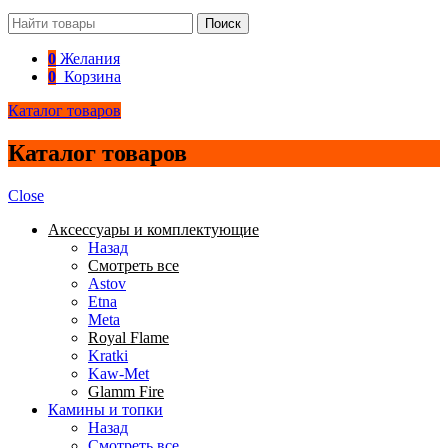
Поиск
0
Желания
0
Корзина
Каталог товаров
Каталог товаров
Close
Аксессуары и комплектующие
Назад
Смотреть все
Astov
Etna
Meta
Royal Flame
Kratki
Kaw-Met
Glamm Fire
Камины и топки
Назад
Смотреть все