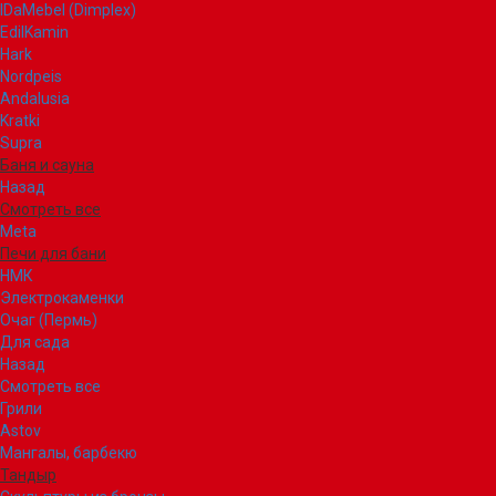
IDaMebel (Dimplex)
EdilKamin
Hark
Nordpeis
Andalusia
Kratki
Supra
Баня и сауна
Назад
Смотреть все
Meta
Печи для бани
НМК
Электрокаменки
Очаг (Пермь)
Для сада
Назад
Смотреть все
Грили
Astov
Мангалы, барбекю
Тандыр