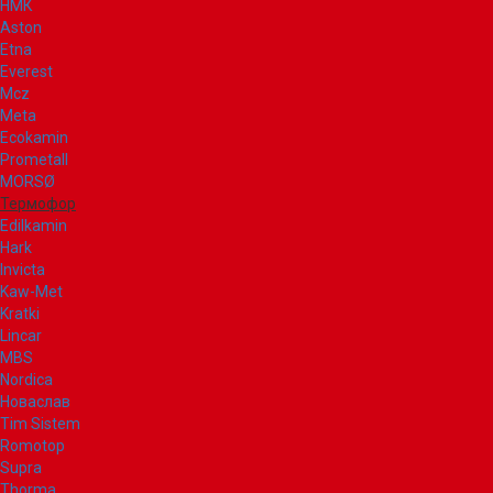
НМК
Aston
Etna
Everest
Mcz
Meta
Ecokamin
Prometall
MORSØ
Термофор
Edilkamin
Hark
Invicta
Kaw-Met
Kratki
Lincar
MBS
Nordica
Новаслав
Tim Sistem
Romotop
Supra
Thorma