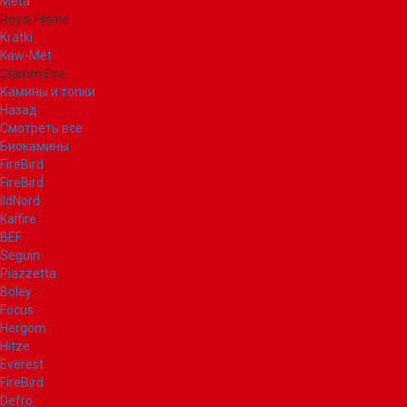
Meta
Royal Flame
Kratki
Kaw-Met
Glamm Fire
Камины и топки
Назад
Смотреть все
Биокамины
FireBird
FireBird
IldNord
Kalfire
BEF
Seguin
Piazzetta
Boley
Focus
Hergom
Hitze
Everest
FireBird
Defro