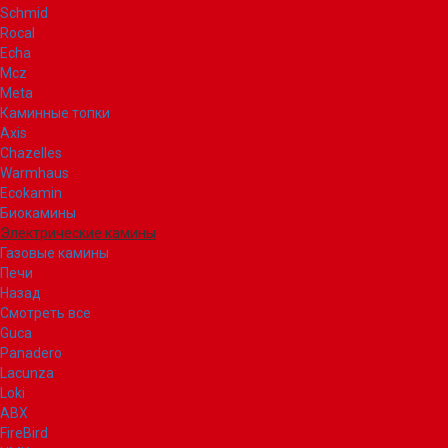
Schmid
Rocal
Echa
Mcz
Meta
Каминные топки
Axis
Chazelles
Warmhaus
Ecokamin
Биокамины
Электрические камины
Газовые камины
Печи
Назад
Смотреть все
Guca
Panadero
Lacunza
Loki
ABX
FireBird