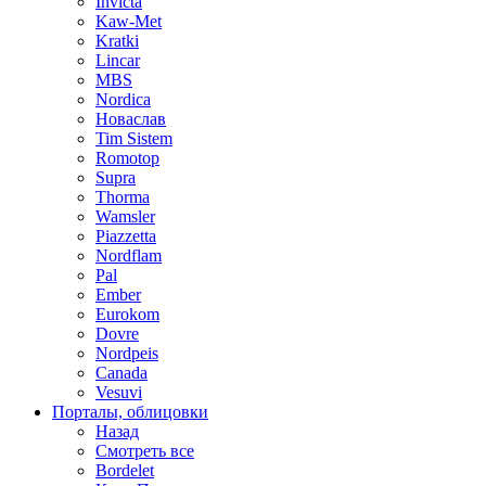
Invicta
Kaw-Met
Kratki
Lincar
MBS
Nordica
Новаслав
Tim Sistem
Romotop
Supra
Thorma
Wamsler
Piazzetta
Nordflam
Pal
Ember
Eurokom
Dovre
Nordpeis
Canada
Vesuvi
Порталы, облицовки
Назад
Смотреть все
Bordelet