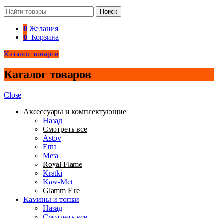
Поиск
0
Желания
0
Корзина
Каталог товаров
Каталог товаров
Close
Аксессуары и комплектующие
Назад
Смотреть все
Astov
Etna
Meta
Royal Flame
Kratki
Kaw-Met
Glamm Fire
Камины и топки
Назад
Смотреть все