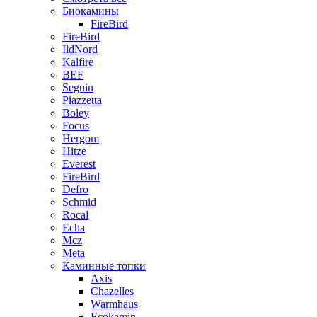
Биокамины
FireBird
FireBird
IldNord
Kalfire
BEF
Seguin
Piazzetta
Boley
Focus
Hergom
Hitze
Everest
FireBird
Defro
Schmid
Rocal
Echa
Mcz
Meta
Каминные топки
Axis
Chazelles
Warmhaus
Ecokamin