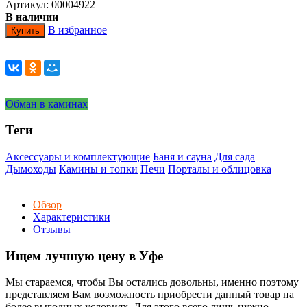
Артикул: 00004922
В наличии
В избранное
Купить
Обман в каминах
Теги
Аксессуары и комплектующие
Баня и сауна
Для сада
Дымоходы
Камины и топки
Печи
Порталы и облицовка
Обзор
Характеристики
Отзывы
Ищем лучшую цену в Уфе
Мы стараемся, чтобы Вы остались довольны, именно поэтому
представляем Вам возможность приобрести данный товар на
более выгодных условиях. Для этого всего лишь нужно