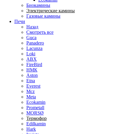
Биокамины
Электрические камины
Газовые камины
Печи
Назад
Смотреть все
Guca
Panadero
Lacunza
Loki
ABX
FireBird
НМК
Aston
Etna
Everest
Mcz
Meta
Ecokamin
Prometall
MORSØ
Термофор
Edilkamin
Hark