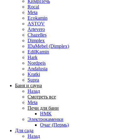
КимрПечь
Rocal
Meta
Ecokamin
ASTOV
Artevero
Chazelles
Dimplex
IDaMebel (Dimplex)
EdilKamin
Hark
Nordpeis
Andalusia
Kratki
Supra
Баня и сауна
Назад
Смотреть все
Meta
Печи для бани
НМК
Электрокаменки
Очаг (Пермь)
Для сада
Назад