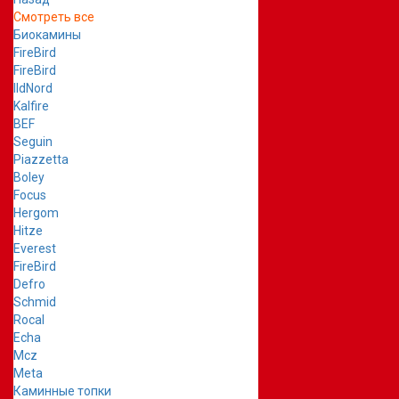
Смотреть все
Биокамины
FireBird
FireBird
IldNord
Kalfire
BEF
Seguin
Piazzetta
Boley
Focus
Hergom
Hitze
Everest
FireBird
Defro
Schmid
Rocal
Echa
Mcz
Meta
Каминные топки