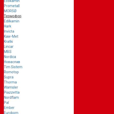
Ecokamin
Prometall
MORSØ
Термофор
Edilkamin
Hark
Invicta
Kaw-Met
Kratki
Lincar
MBS
Nordica
Новаслав
Tim Sistem
Romotop
Supra
Thorma
Wamsler
Piazzetta
Nordflam
Pal
Ember
Eurokom