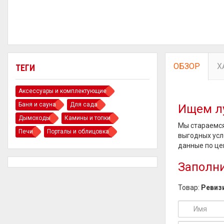
ОБЗОР
Х
ТЕГИ
Аксессуары и комплектующие
Баня и сауна
Для сада
Ищем л
Дымоходы
Камины и топки
Мы стараемся
Печи
Порталы и облицовка
выгодных усл
данные по це
Заполни
Товар:
Ревиз