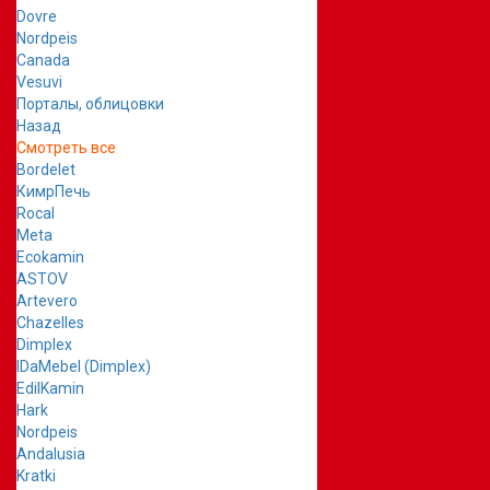
Dovre
Nordpeis
Canada
Vesuvi
Порталы, облицовки
Назад
Смотреть все
Bordelet
КимрПечь
Rocal
Meta
Ecokamin
ASTOV
Artevero
Chazelles
Dimplex
IDaMebel (Dimplex)
EdilKamin
Hark
Nordpeis
Andalusia
Kratki