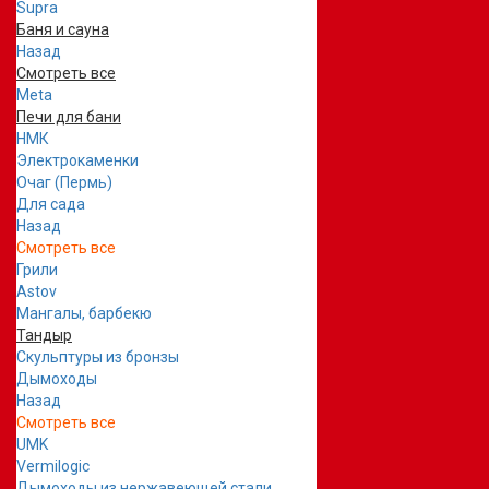
Supra
Баня и сауна
Назад
Смотреть все
Meta
Печи для бани
НМК
Электрокаменки
Очаг (Пермь)
Для сада
Назад
Смотреть все
Грили
Astov
Мангалы, барбекю
Тандыр
Скульптуры из бронзы
Дымоходы
Назад
Смотреть все
UMK
Vermilogic
Дымоходы из нержавеющей стали