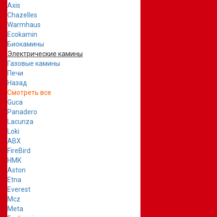
Axis
Chazelles
Warmhaus
Ecokamin
Биокамины
Электрические камины
Газовые камины
Печи
Назад
Смотреть все
Guca
Panadero
Lacunza
Loki
ABX
FireBird
НМК
Aston
Etna
Everest
Mcz
Meta