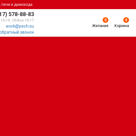
, печи и дымохода
17) 578-88-83
0
0
 10-19, Сб-Вск 10-17
Желания
Корзина
work@pech.su
 обратный звонок