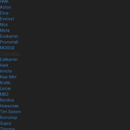
НМК
Aston
Etna
Everest
Mcz
Meta
Ecokamin
Prometall
MORSØ
Термофор
Edilkamin
Hark
Invicta
Kaw-Met
Kratki
Lincar
MBS
Nordica
Новаслав
Tim Sistem
Romotop
Supra
Thorma