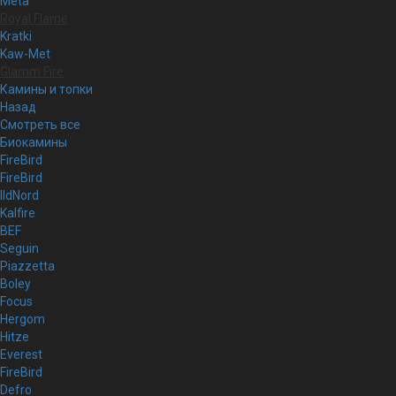
Meta
Royal Flame
Kratki
Kaw-Met
Glamm Fire
Камины и топки
Назад
Смотреть все
Биокамины
FireBird
FireBird
IldNord
Kalfire
BEF
Seguin
Piazzetta
Boley
Focus
Hergom
Hitze
Everest
FireBird
Defro