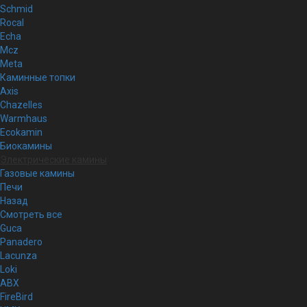
Schmid
Rocal
Echa
Mcz
Meta
Каминные топки
Axis
Chazelles
Warmhaus
Ecokamin
Биокамины
Электрические камины
Газовые камины
Печи
Назад
Смотреть все
Guca
Panadero
Lacunza
Loki
ABX
FireBird