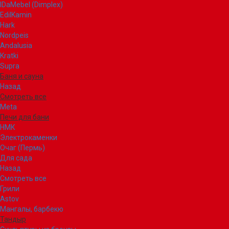
IDaMebel (Dimplex)
EdilKamin
Hark
Nordpeis
Andalusia
Kratki
Supra
Баня и сауна
Назад
Смотреть все
Meta
Печи для бани
НМК
Электрокаменки
Очаг (Пермь)
Для сада
Назад
Смотреть все
Грили
Astov
Мангалы, барбекю
Тандыр