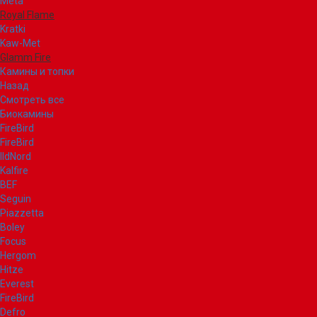
Meta
Royal Flame
Kratki
Kaw-Met
Glamm Fire
Камины и топки
Назад
Смотреть все
Биокамины
FireBird
FireBird
IldNord
Kalfire
BEF
Seguin
Piazzetta
Boley
Focus
Hergom
Hitze
Everest
FireBird
Defro