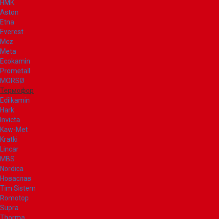
НМК
Aston
Etna
Everest
Mcz
Meta
Ecokamin
Prometall
MORSØ
Термофор
Edilkamin
Hark
Invicta
Kaw-Met
Kratki
Lincar
MBS
Nordica
Новаслав
Tim Sistem
Romotop
Supra
Thorma