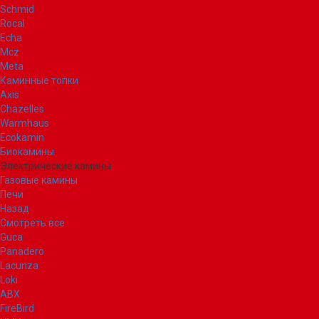
Schmid
Rocal
Echa
Mcz
Meta
Каминные топки
Axis
Chazelles
Warmhaus
Ecokamin
Биокамины
Электрические камины
Газовые камины
Печи
Назад
Смотреть все
Guca
Panadero
Lacunza
Loki
ABX
FireBird