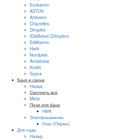
Ecokamin
ASTOV
Artevero
Chazelles
Dimplex
IDaMebel (Dimplex)
EdilKamin
Hark
Nordpeis
Andalusia
Kratki
Supra
Баня и сауна
Назад
Смотреть все
Meta
Печи для бани
НМК
Электрокаменки
Очаг (Пермь)
Для сада
Назад