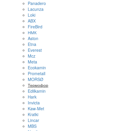
Panadero
Lacunza
Loki
ABX
FireBird
НМК
Aston
Etna
Everest
Mcz
Meta
Ecokamin
Prometall
MORSØ
Термофор
Edilkamin
Hark
Invicta
Kaw-Met
Kratki
Lincar
MBS