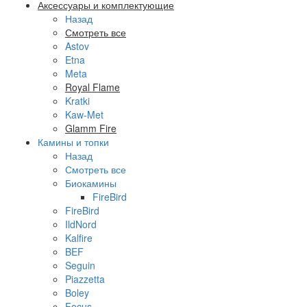
Аксессуары и комплектующие
Назад
Смотреть все
Astov
Etna
Meta
Royal Flame
Kratki
Kaw-Met
Glamm Fire
Камины и топки
Назад
Смотреть все
Биокамины
FireBird
FireBird
IldNord
Kalfire
BEF
Seguin
Piazzetta
Boley
Focus