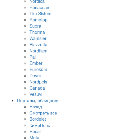
Nordica
Новаслав
Tim Sistem
Romotop
Supra
Thorma
Wamsler
Piazzetta
Nordflam
Pal
Ember
Eurokom
Dovre
Nordpeis
Canada
Vesuvi
Порталы, облицовки
Назад
Смотреть все
Bordelet
КимрПечь
Rocal
Meta