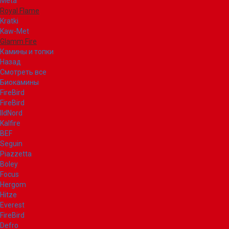
Meta
Royal Flame
Kratki
Kaw-Met
Glamm Fire
Камины и топки
Назад
Смотреть все
Биокамины
FireBird
FireBird
IldNord
Kalfire
BEF
Seguin
Piazzetta
Boley
Focus
Hergom
Hitze
Everest
FireBird
Defro