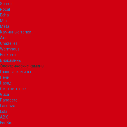
Schmid
Rocal
Echa
Mcz
Meta
Каминные топки
Axis
Chazelles
Warmhaus
Ecokamin
Биокамины
Электрические камины
Газовые камины
Печи
Назад
Смотреть все
Guca
Panadero
Lacunza
Loki
ABX
FireBird