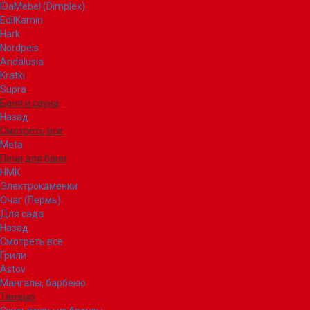
IDaMebel (Dimplex)
EdilKamin
Hark
Nordpeis
Andalusia
Kratki
Supra
Баня и сауна
Назад
Смотреть все
Meta
Печи для бани
НМК
Электрокаменки
Очаг (Пермь)
Для сада
Назад
Смотреть все
Грили
Astov
Мангалы, барбекю
Тандыр