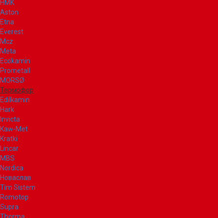
НМК
Aston
Etna
Everest
Mcz
Meta
Ecokamin
Prometall
MORSØ
Термофор
Edilkamin
Hark
Invicta
Kaw-Met
Kratki
Lincar
MBS
Nordica
Новаслав
Tim Sistem
Romotop
Supra
Thorma