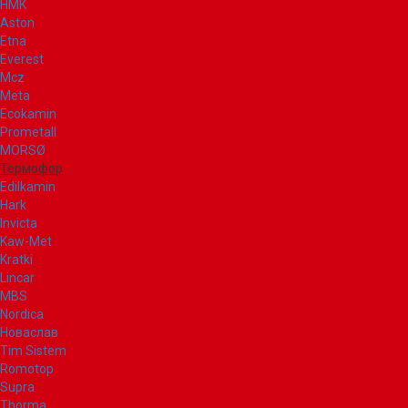
НМК
Aston
Etna
Everest
Mcz
Meta
Ecokamin
Prometall
MORSØ
Термофор
Edilkamin
Hark
Invicta
Kaw-Met
Kratki
Lincar
MBS
Nordica
Новаслав
Tim Sistem
Romotop
Supra
Thorma