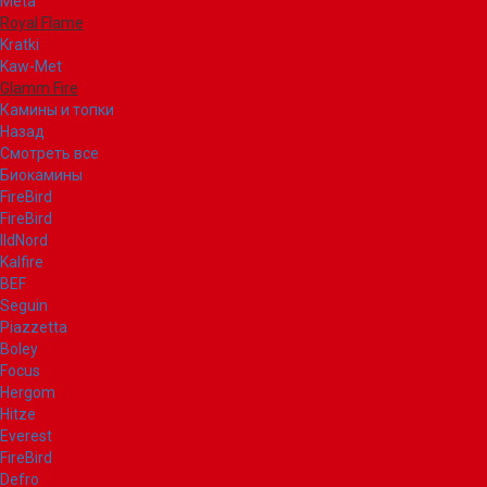
Meta
Royal Flame
Kratki
Kaw-Met
Glamm Fire
Камины и топки
Назад
Смотреть все
Биокамины
FireBird
FireBird
IldNord
Kalfire
BEF
Seguin
Piazzetta
Boley
Focus
Hergom
Hitze
Everest
FireBird
Defro