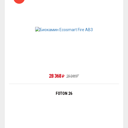
28 368
₽
29 246
₽
FOTON 26