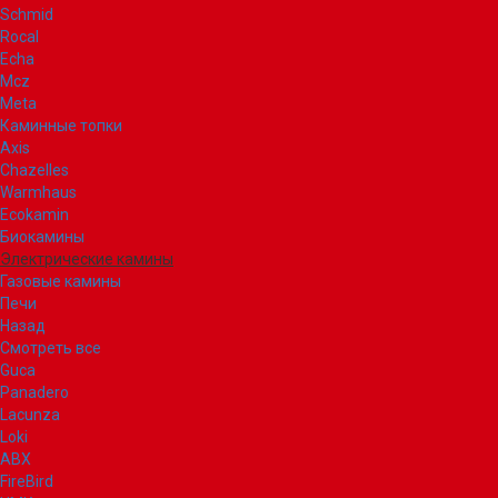
Schmid
Rocal
Echa
Mcz
Meta
Каминные топки
Axis
Chazelles
Warmhaus
Ecokamin
Биокамины
Электрические камины
Газовые камины
Печи
Назад
Смотреть все
Guca
Panadero
Lacunza
Loki
ABX
FireBird