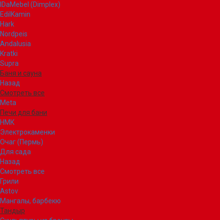
IDaMebel (Dimplex)
EdilKamin
Hark
Nordpeis
Andalusia
Kratki
Supra
Баня и сауна
Назад
Смотреть все
Meta
Печи для бани
НМК
Электрокаменки
Очаг (Пермь)
Для сада
Назад
Смотреть все
Грили
Astov
Мангалы, барбекю
Тандыр