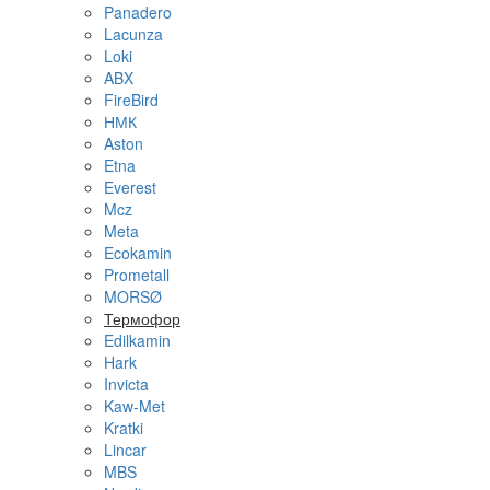
Panadero
Lacunza
Loki
ABX
FireBird
НМК
Aston
Etna
Everest
Mcz
Meta
Ecokamin
Prometall
MORSØ
Термофор
Edilkamin
Hark
Invicta
Kaw-Met
Kratki
Lincar
MBS