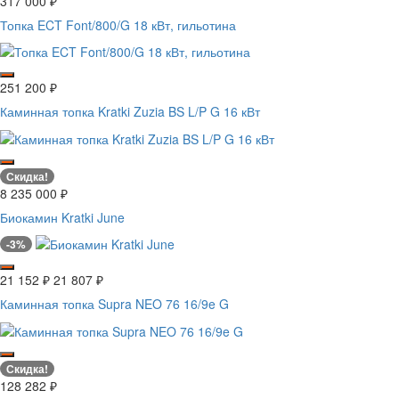
317 000
₽
Топка ECT Font/800/G 18 кВт, гильотина
251 200
₽
Каминная топка Kratki Zuzia BS L/P G 16 кВт
Скидка!
8 235 000
₽
Биокамин Kratki June
-3%
21 152
₽
21 807
₽
Каминная топка Supra NEO 76 16/9e G
Скидка!
128 282
₽