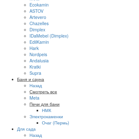
Ecokamin
ASTOV
Artevero
Chazelles
Dimplex
IDaMebel (Dimplex)
EdilKamin
Hark
Nordpeis
Andalusia
Kratki
Supra
Баня и сауна
Назад
Смотреть все
Meta
Печи для бани
НМК
Электрокаменки
Очаг (Пермь)
Для сада
Назад