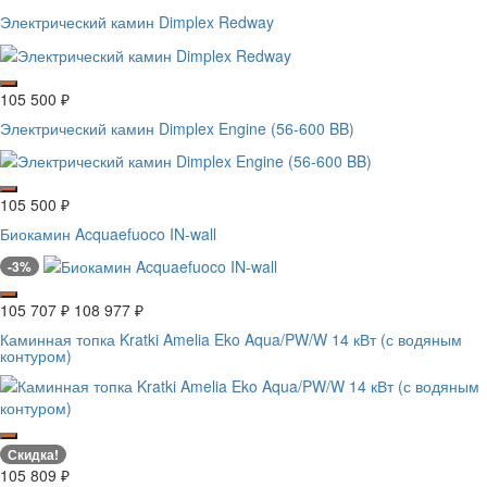
Электрический камин Dimplex Redway
105 500
₽
Электрический камин Dimplex Engine (56-600 BB)
105 500
₽
Биокамин Acquaefuoco IN-wall
-3%
105 707
₽
108 977
₽
Каминная топка Kratki Amelia Eko Aqua/PW/W 14 кВт (с водяным
контуром)
Скидка!
105 809
₽