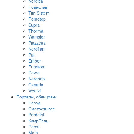
Nordica
Новаслав
Tim Sistem
Romotop
Supra
Thorma
Wamsler
Piazzetta
Nordflam
Pal
Ember
Eurokom
Dovre
Nordpeis
Canada
Vesuvi
Порталы, облицовки
Назад
Смотреть все
Bordelet
КимрПечь
Rocal
Meta