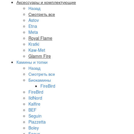
Аксессуары и комплектующие
Назад
Смотреть все
Astov
Etna
Meta
Royal Flame
Kratki
Kaw-Met
Glamm Fire
Камины и топки
Назад
Смотреть все
Биокамины
FireBird
FireBird
IldNord
Kalfire
BEF
Seguin
Piazzetta
Boley
Focus