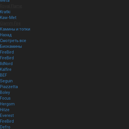
Meta
Royal Flame
Kratki
Kaw-Met
Glamm Fire
Камины и топки
Назад
Смотреть все
Биокамины
FireBird
FireBird
IldNord
Kalfire
BEF
Seguin
Piazzetta
Boley
Focus
Hergom
Hitze
Everest
FireBird
Defro