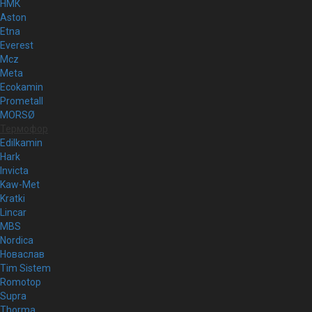
НМК
Aston
Etna
Everest
Mcz
Meta
Ecokamin
Prometall
MORSØ
Термофор
Edilkamin
Hark
Invicta
Kaw-Met
Kratki
Lincar
MBS
Nordica
Новаслав
Tim Sistem
Romotop
Supra
Thorma