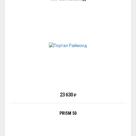
23 630
₽
PRISM 50