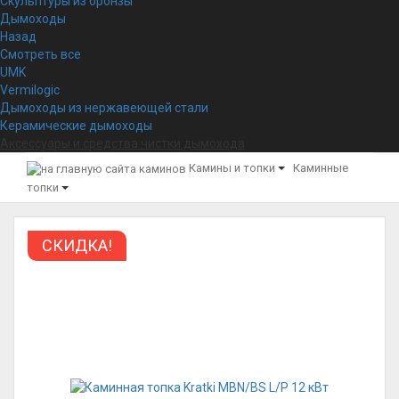
Скульптуры из бронзы
Дымоходы
Назад
Смотреть все
UMK
Vermilogic
Дымоходы из нержавеющей стали
Керамические дымоходы
Аксессуары и средства чистки дымохода
Камины и топки
Каминные
топки
СКИДКА!