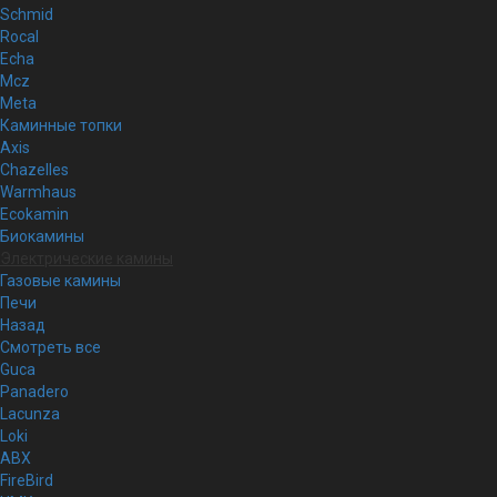
Schmid
Rocal
Echa
Mcz
Meta
Каминные топки
Axis
Chazelles
Warmhaus
Ecokamin
Биокамины
Электрические камины
Газовые камины
Печи
Назад
Смотреть все
Guca
Panadero
Lacunza
Loki
ABX
FireBird