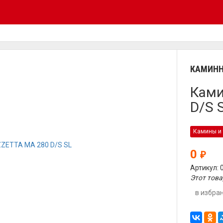
КАМИНН
Ками
D/S 
Камины и 
0
₽
Артикул: 
Этот това
в избра