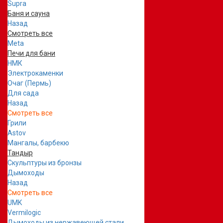
Supra
Баня и сауна
Назад
Смотреть все
Meta
Печи для бани
НМК
Электрокаменки
Очаг (Пермь)
Для сада
Назад
Смотреть все
Грили
Astov
Мангалы, барбекю
Тандыр
Скульптуры из бронзы
Дымоходы
Назад
Смотреть все
UMK
Vermilogic
Дымоходы из нержавеющей стали