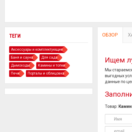
ОБЗОР
Х
ТЕГИ
Аксессуары и комплектующие
Баня и сауна
Для сада
Ищем л
Дымоходы
Камины и топки
Мы стараемся
Печи
Порталы и облицовка
выгодных усл
данные по це
Заполни
Товар:
Камин