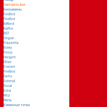
Смотреть все
Биокамины
FireBird
FireBird
IldNord
Kalfire
BEF
Seguin
Piazzetta
Boley
Focus
Hergom
Hitze
Everest
FireBird
Defro
Schmid
Rocal
Echa
Mcz
Meta
Каминные топки