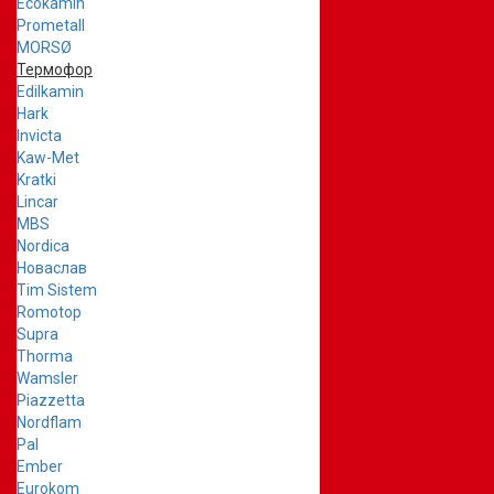
Ecokamin
Prometall
MORSØ
Термофор
Edilkamin
Hark
Invicta
Kaw-Met
Kratki
Lincar
MBS
Nordica
Новаслав
Tim Sistem
Romotop
Supra
Thorma
Wamsler
Piazzetta
Nordflam
Pal
Ember
Eurokom