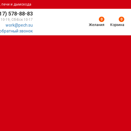
, печи и дымохода
17) 578-88-83
0
0
 10-19, Сб-Вск 10-17
Желания
Корзина
work@pech.su
 обратный звонок