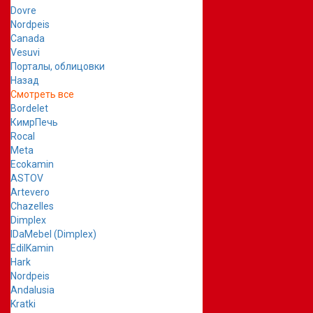
Dovre
Nordpeis
Canada
Vesuvi
Порталы, облицовки
Назад
Смотреть все
Bordelet
КимрПечь
Rocal
Meta
Ecokamin
ASTOV
Artevero
Chazelles
Dimplex
IDaMebel (Dimplex)
EdilKamin
Hark
Nordpeis
Andalusia
Kratki