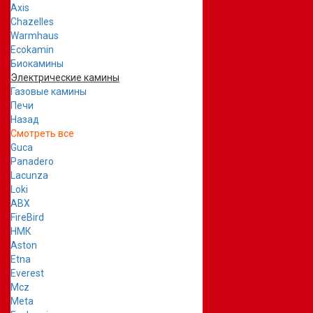
Axis
Chazelles
Warmhaus
Ecokamin
Биокамины
Электрические камины
Газовые камины
Печи
Назад
Смотреть все
Guca
Panadero
Lacunza
Loki
ABX
FireBird
НМК
Aston
Etna
Everest
Mcz
Meta