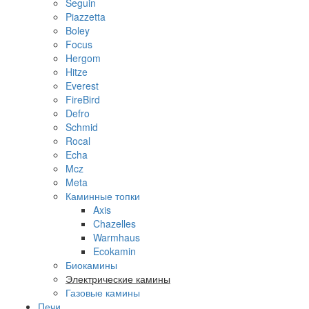
Seguin
Piazzetta
Boley
Focus
Hergom
Hitze
Everest
FireBird
Defro
Schmid
Rocal
Echa
Mcz
Meta
Каминные топки
Axis
Chazelles
Warmhaus
Ecokamin
Биокамины
Электрические камины
Газовые камины
Печи