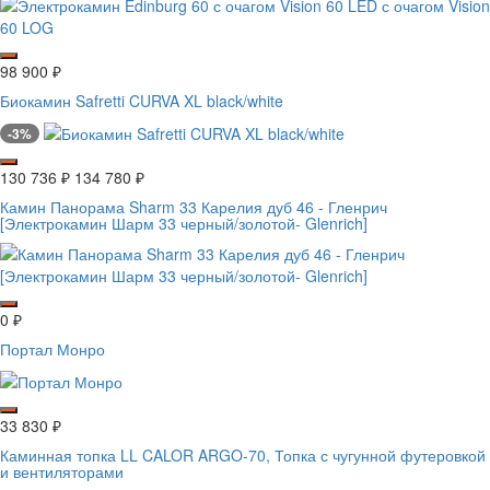
98 900
₽
Биокамин Safretti CURVA XL black/white
-3%
130 736
₽
134 780
₽
Камин Панорама Sharm 33 Карелия дуб 46 - Гленрич
[Электрокамин Шарм 33 черный/золотой- Glenrich]
0
₽
Портал Монро
33 830
₽
Каминная топка LL CALOR ARGO-70, Топка с чугунной футеровкой
и вентиляторами