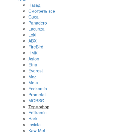
Назад
Смотреть все
Guca
Panadero
Lacunza
Loki
ABX
FireBird
НМК
Aston
Etna
Everest
Mcz
Meta
Ecokamin
Prometall
MORSØ
Термофор
Edilkamin
Hark
Invicta
Kaw-Met