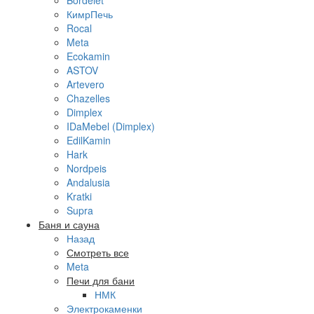
КимрПечь
Rocal
Meta
Ecokamin
ASTOV
Artevero
Chazelles
Dimplex
IDaMebel (Dimplex)
EdilKamin
Hark
Nordpeis
Andalusia
Kratki
Supra
Баня и сауна
Назад
Смотреть все
Meta
Печи для бани
НМК
Электрокаменки