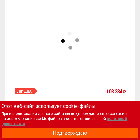
103 334
СКИДКА!
₽
Этот веб-сайт использует cookie-файлы.
При использовании данного сайта вы подтверждаете свое согласие
ТЕГИ
на использование cookie-файлов в соответствии с нашей
политикой
приватности
.
Подтверждаю
Аксессуары и комплектующие
Баня и сауна