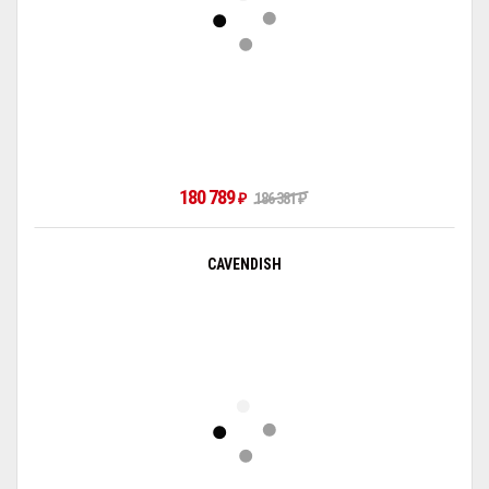
180 789
₽
186 381
₽
CAVENDISH