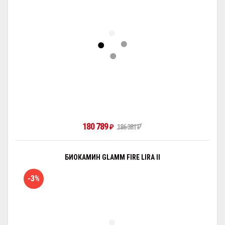
180 789
₽
186 381
₽
БИОКАМИН GLAMM FIRE LIRA II
-3%