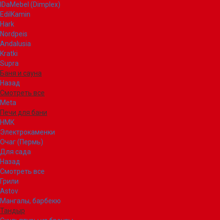
IDaMebel (Dimplex)
EdilKamin
Hark
Nordpeis
Andalusia
Kratki
Supra
Баня и сауна
Назад
Смотреть все
Meta
Печи для бани
НМК
Электрокаменки
Очаг (Пермь)
Для сада
Назад
Смотреть все
Грили
Astov
Мангалы, барбекю
Тандыр