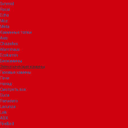
Schmid
Rocal
Echa
Mcz
Meta
Каминные топки
Axis
Chazelles
Warmhaus
Ecokamin
Биокамины
Электрические камины
Газовые камины
Печи
Назад
Смотреть все
Guca
Panadero
Lacunza
Loki
ABX
FireBird