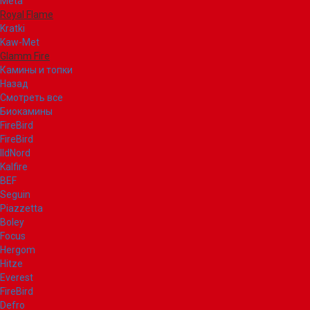
Meta
Royal Flame
Kratki
Kaw-Met
Glamm Fire
Камины и топки
Назад
Смотреть все
Биокамины
FireBird
FireBird
IldNord
Kalfire
BEF
Seguin
Piazzetta
Boley
Focus
Hergom
Hitze
Everest
FireBird
Defro