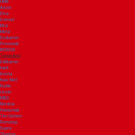
НМК
Aston
Etna
Everest
Mcz
Meta
Ecokamin
Prometall
MORSØ
Термофор
Edilkamin
Hark
Invicta
Kaw-Met
Kratki
Lincar
MBS
Nordica
Новаслав
Tim Sistem
Romotop
Supra
Thorma