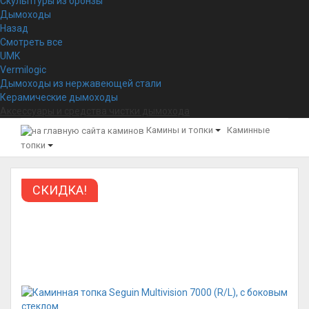
Скульптуры из бронзы
Дымоходы
Назад
Смотреть все
UMK
Vermilogic
Дымоходы из нержавеющей стали
Керамические дымоходы
Аксессуары и средства чистки дымохода
Камины и топки
Каминные
топки
СКИДКА!