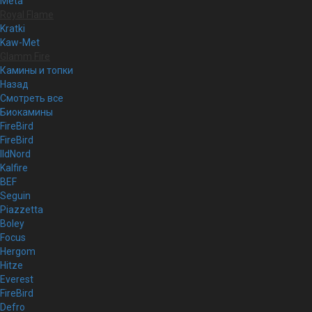
Meta
Royal Flame
Kratki
Kaw-Met
Glamm Fire
Камины и топки
Назад
Смотреть все
Биокамины
FireBird
FireBird
IldNord
Kalfire
BEF
Seguin
Piazzetta
Boley
Focus
Hergom
Hitze
Everest
FireBird
Defro