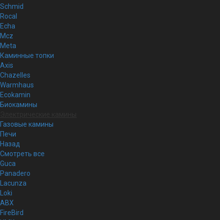
Schmid
Rocal
Echa
Mcz
Meta
Каминные топки
Axis
Chazelles
Warmhaus
Ecokamin
Биокамины
Электрические камины
Газовые камины
Печи
Назад
Смотреть все
Guca
Panadero
Lacunza
Loki
ABX
FireBird