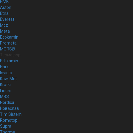
НМК
Aston
Etna
Everest
Mcz
Meta
Ecokamin
Prometall
MORSØ
Термофор
Edilkamin
Hark
Invicta
Kaw-Met
Kratki
Lincar
MBS
Nordica
Новаслав
Tim Sistem
Romotop
Supra
Thorma