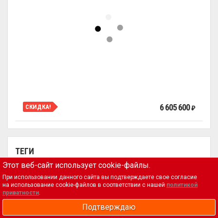
6 605 600
СКИДКА!
₽
ТЕГИ
Этот веб-сайт использует cookie-файлы.
Аксессуары и комплектующие
Баня и сауна
При использовании данного сайта вы подтверждаете свое согласие
на использование cookie-файлов в соответствии с нашей
политикой
Для сада
Дымоходы
Камины и топки
Печи
приватности
.
Порталы и облицовка
Подтверждаю