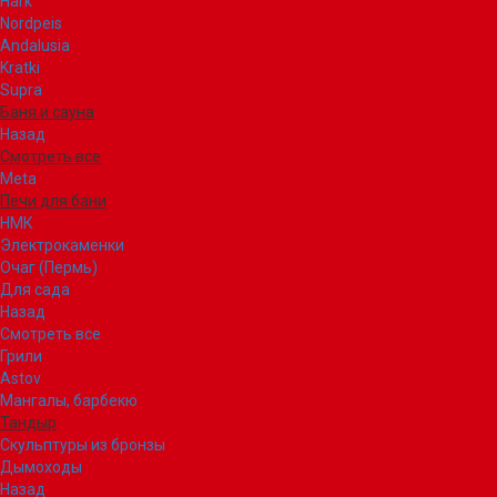
Hark
Nordpeis
Andalusia
Kratki
Supra
Баня и сауна
Назад
Смотреть все
Meta
Печи для бани
НМК
Электрокаменки
Очаг (Пермь)
Для сада
Назад
Смотреть все
Грили
Astov
Мангалы, барбекю
Тандыр
Скульптуры из бронзы
Дымоходы
Назад