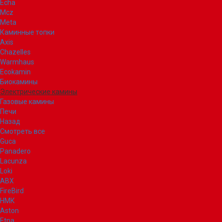
Echa
Mcz
Meta
Каминные топки
Axis
Chazelles
Warmhaus
Ecokamin
Биокамины
Электрические камины
Газовые камины
Печи
Назад
Смотреть все
Guca
Panadero
Lacunza
Loki
ABX
FireBird
НМК
Aston
Etna