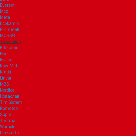
Everest
Mcz
Meta
Ecokamin
Prometall
MORSØ
Термофор
Edilkamin
Hark
Invicta
Kaw-Met
Kratki
Lincar
MBS
Nordica
Новаслав
Tim Sistem
Romotop
Supra
Thorma
Wamsler
Piazzetta