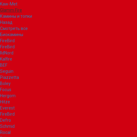
Kaw-Met
Glamm Fire
Камины и топки
Назад
Смотреть все
Биокамины
FireBird
FireBird
IldNord
Kalfire
BEF
Seguin
Piazzetta
Boley
Focus
Hergom
Hitze
Everest
FireBird
Defro
Schmid
Rocal