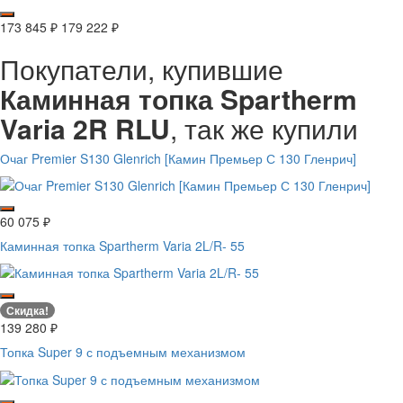
173 845
₽
179 222
₽
Покупатели, купившие
Каминная топка Spartherm
Varia 2R RLU
, так же купили
Очаг Premier S130 Glenrich [Камин Премьер С 130 Гленрич]
60 075
₽
Каминная топка Spartherm Varia 2L/R- 55
Скидка!
139 280
₽
Топка Super 9 с подъемным механизмом