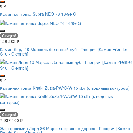
0
₽
Каминная топка Supra NEO 76 16/9e G
Скидка!
128 282
₽
Камин Лорд 10 Марсель беленный дуб - Гленрич [Камин Premier
S10 - Glenrich]
0
₽
Каминная топка Kratki Zuzia/PW/G/W 15 кВт (с водяным контуром)
Скидка!
7 937 100
₽
Электрокамин Лорд 86 Марсель красное дерево - Гленрич [Камин
Rondo S86 - Glenrich]