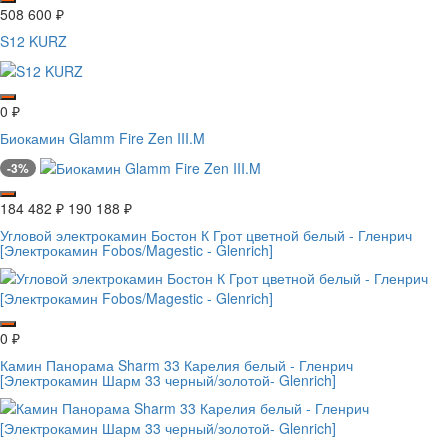
508 600
₽
S12 KURZ
0
₽
Биокамин Glamm Fire Zen III.M
-3%
184 482
₽
190 188
₽
Угловой электрокамин Бостон К Грот цветной белый - Гленрич
[Электрокамин Fobos/Magestic - Glenrich]
0
₽
Камин Панорама Sharm 33 Карелия белый - Гленрич
[Электрокамин Шарм 33 черный/золотой- Glenrich]