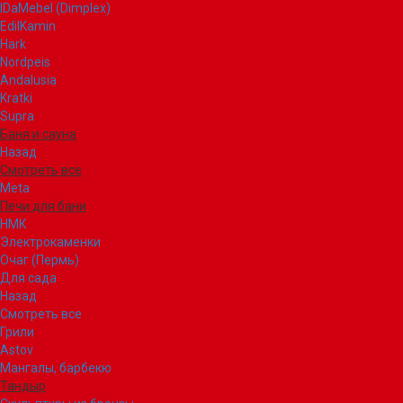
IDaMebel (Dimplex)
EdilKamin
Hark
Nordpeis
Andalusia
Kratki
Supra
Баня и сауна
Назад
Смотреть все
Meta
Печи для бани
НМК
Электрокаменки
Очаг (Пермь)
Для сада
Назад
Смотреть все
Грили
Astov
Мангалы, барбекю
Тандыр