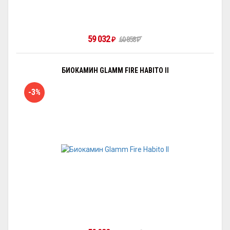
59 032
₽
60 858
₽
БИОКАМИН GLAMM FIRE HABITO II
-3%