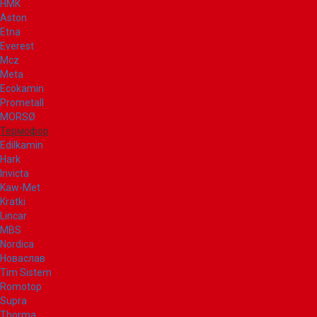
НМК
Aston
Etna
Everest
Mcz
Meta
Ecokamin
Prometall
MORSØ
Термофор
Edilkamin
Hark
Invicta
Kaw-Met
Kratki
Lincar
MBS
Nordica
Новаслав
Tim Sistem
Romotop
Supra
Thorma