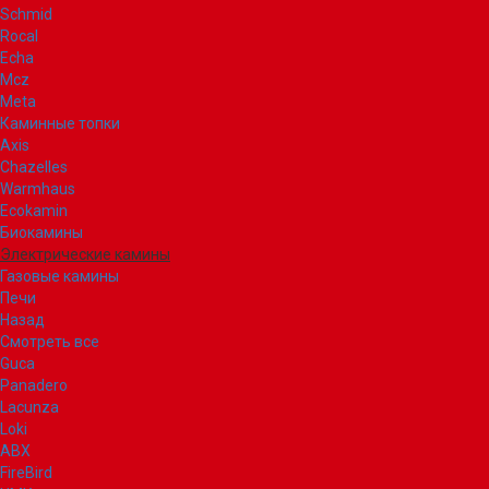
Schmid
Rocal
Echa
Mcz
Meta
Каминные топки
Axis
Chazelles
Warmhaus
Ecokamin
Биокамины
Электрические камины
Газовые камины
Печи
Назад
Смотреть все
Guca
Panadero
Lacunza
Loki
ABX
FireBird