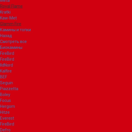
Meta
Royal Flame
Kratki
Kaw-Met
Glamm Fire
Камины и топки
Назад
Смотреть все
Биокамины
FireBird
FireBird
IldNord
Kalfire
BEF
Seguin
Piazzetta
Boley
Focus
Hergom
Hitze
Everest
FireBird
Defro