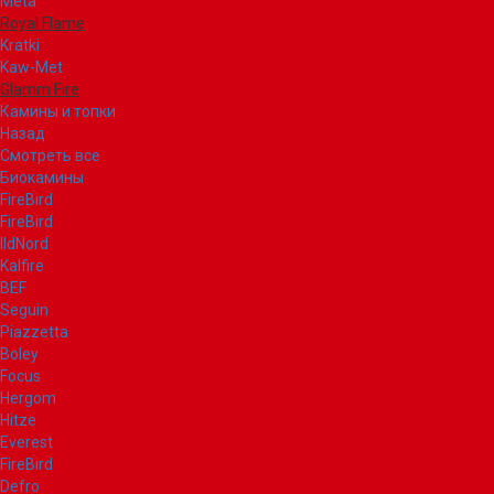
Meta
Royal Flame
Kratki
Kaw-Met
Glamm Fire
Камины и топки
Назад
Смотреть все
Биокамины
FireBird
FireBird
IldNord
Kalfire
BEF
Seguin
Piazzetta
Boley
Focus
Hergom
Hitze
Everest
FireBird
Defro