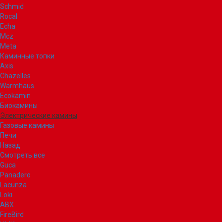
Schmid
Rocal
Echa
Mcz
Meta
Каминные топки
Axis
Chazelles
Warmhaus
Ecokamin
Биокамины
Электрические камины
Газовые камины
Печи
Назад
Смотреть все
Guca
Panadero
Lacunza
Loki
ABX
FireBird