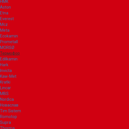
НМК
Aston
Etna
Everest
Mcz
Meta
Ecokamin
Prometall
MORSØ
Термофор
Edilkamin
Hark
Invicta
Kaw-Met
Kratki
Lincar
MBS
Nordica
Новаслав
Tim Sistem
Romotop
Supra
Thorma