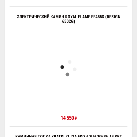
ЭЛЕКТРИЧЕСКИЙ КАМИН ROYAL FLAME EF455S (DESIGN
650CG)
14 550
₽
КАМИННАЯ ТОПКА KRATKI ZUZIA EKO AQUA/PW/W 14 КВТ