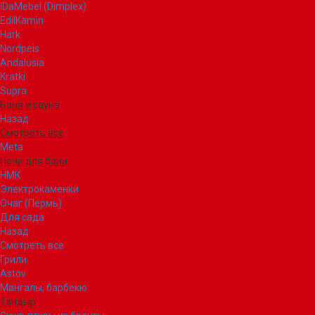
IDaMebel (Dimplex)
EdilKamin
Hark
Nordpeis
Andalusia
Kratki
Supra
Баня и сауна
Назад
Смотреть все
Meta
Печи для бани
НМК
Электрокаменки
Очаг (Пермь)
Для сада
Назад
Смотреть все
Грили
Astov
Мангалы, барбекю
Тандыр