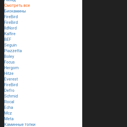
Смотреть все
Биокамины
FireBird
FireBird
IldNord
Kalfire
BEF
Seguin
Piazzetta
Boley
Focus
Hergom
Hitze
Everest
FireBird
Defro
Schmid
Rocal
Echa
Mcz
Meta
Каминные топки