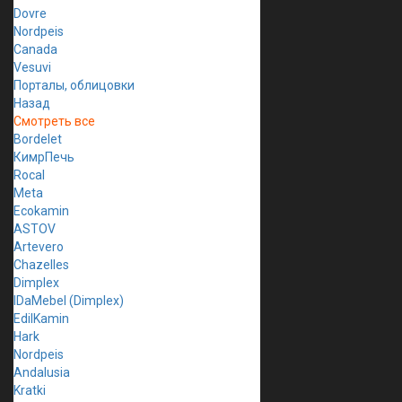
Dovre
Nordpeis
Canada
Vesuvi
Порталы, облицовки
Назад
Смотреть все
Bordelet
КимрПечь
Rocal
Meta
Ecokamin
ASTOV
Artevero
Chazelles
Dimplex
IDaMebel (Dimplex)
EdilKamin
Hark
Nordpeis
Andalusia
Kratki