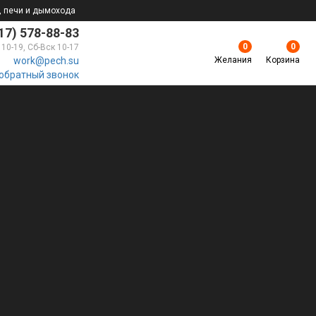
, печи и дымохода
17) 578-88-83
0
0
 10-19, Сб-Вск 10-17
Желания
Корзина
work@pech.su
 обратный звонок