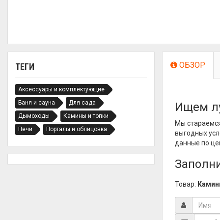
ОБЗОР
ТЕГИ
Аксессуары и комплектующие
Баня и сауна
Для сада
Ищем л
Дымоходы
Камины и топки
Мы стараемся
Печи
Порталы и облицовка
выгодных усл
данные по це
Заполни
Товар:
Каминн