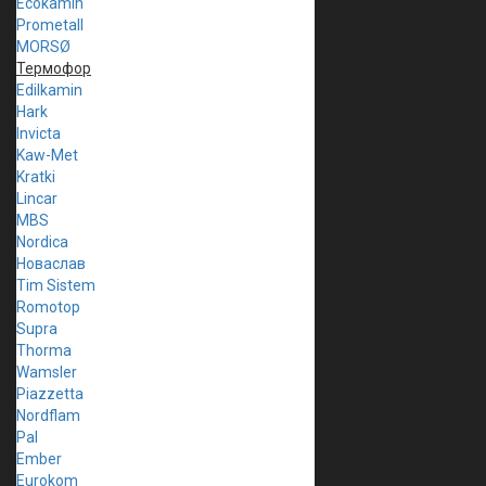
Ecokamin
Prometall
MORSØ
Термофор
Edilkamin
Hark
Invicta
Kaw-Met
Kratki
Lincar
MBS
Nordica
Новаслав
Tim Sistem
Romotop
Supra
Thorma
Wamsler
Piazzetta
Nordflam
Pal
Ember
Eurokom