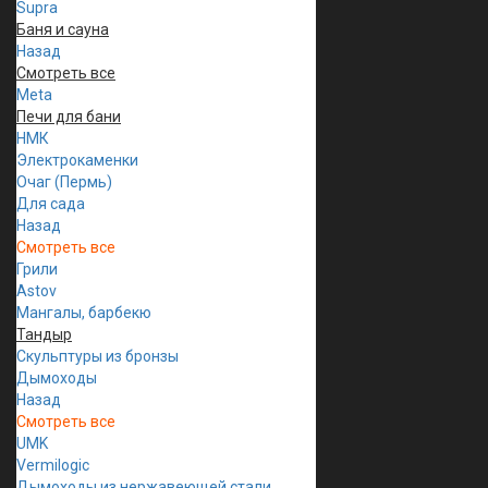
Supra
Баня и сауна
Назад
Смотреть все
Meta
Печи для бани
НМК
Электрокаменки
Очаг (Пермь)
Для сада
Назад
Смотреть все
Грили
Astov
Мангалы, барбекю
Тандыр
Скульптуры из бронзы
Дымоходы
Назад
Смотреть все
UMK
Vermilogic
Дымоходы из нержавеющей стали