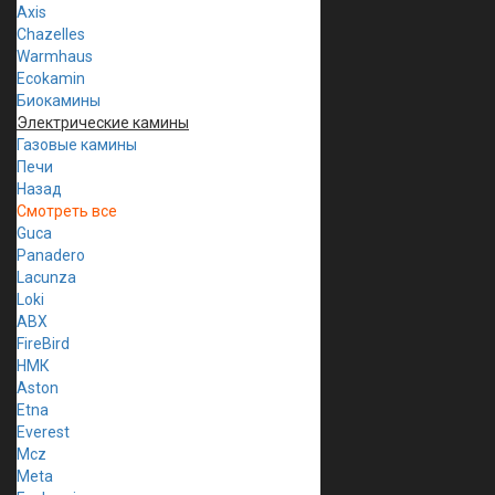
Axis
Chazelles
Warmhaus
Ecokamin
Биокамины
Электрические камины
Газовые камины
Печи
Назад
Смотреть все
Guca
Panadero
Lacunza
Loki
ABX
FireBird
НМК
Aston
Etna
Everest
Mcz
Meta