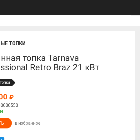
ЫЕ ТОПКИ
нная топка Tarnava
ssional Retro Braz 21 кВт
топки
000
₽
00000550
ИИ
ТЬ
в избранное