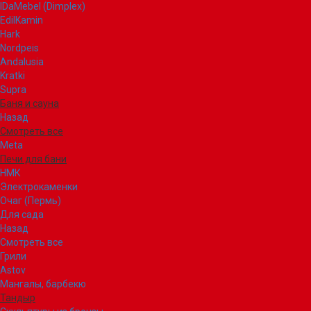
IDaMebel (Dimplex)
EdilKamin
Hark
Nordpeis
Andalusia
Kratki
Supra
Баня и сауна
Назад
Смотреть все
Meta
Печи для бани
НМК
Электрокаменки
Очаг (Пермь)
Для сада
Назад
Смотреть все
Грили
Astov
Мангалы, барбекю
Тандыр