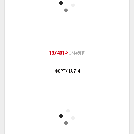
137 401
141 651
₽
₽
ФОРТУНА 714