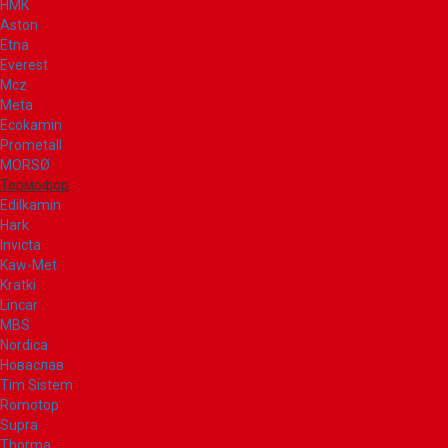
НМК
Aston
Etna
Everest
Mcz
Meta
Ecokamin
Prometall
MORSØ
Термофор
Edilkamin
Hark
Invicta
Kaw-Met
Kratki
Lincar
MBS
Nordica
Новаслав
Tim Sistem
Romotop
Supra
Thorma