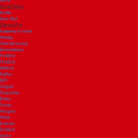
Meta
Royal Flame
Kratki
Kaw-Met
Glamm Fire
Камины и топки
Назад
Смотреть все
Биокамины
FireBird
FireBird
IldNord
Kalfire
BEF
Seguin
Piazzetta
Boley
Focus
Hergom
Hitze
Everest
FireBird
Defro