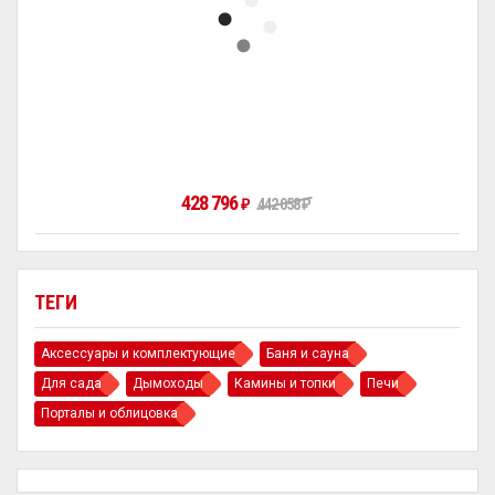
428 796
442 058
₽
₽
ТЕГИ
Аксессуары и комплектующие
Баня и сауна
Для сада
Дымоходы
Камины и топки
Печи
Порталы и облицовка