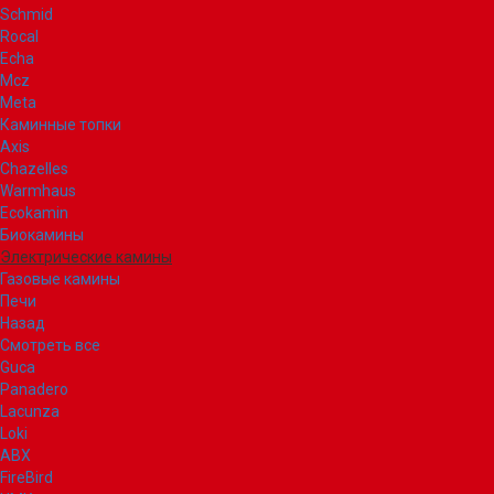
Schmid
Rocal
Echa
Mcz
Meta
Каминные топки
Axis
Chazelles
Warmhaus
Ecokamin
Биокамины
Электрические камины
Газовые камины
Печи
Назад
Смотреть все
Guca
Panadero
Lacunza
Loki
ABX
FireBird