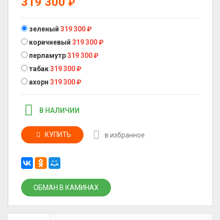
319 300
₽
зеленый
319 300
₽
коричневый
319 300
₽
перламутр
319 300
₽
табак
319 300
₽
ахорн
319 300
₽
В НАЛИЧИИ
КУПИТЬ
в избранное
ОБМАН В КАМИНАХ