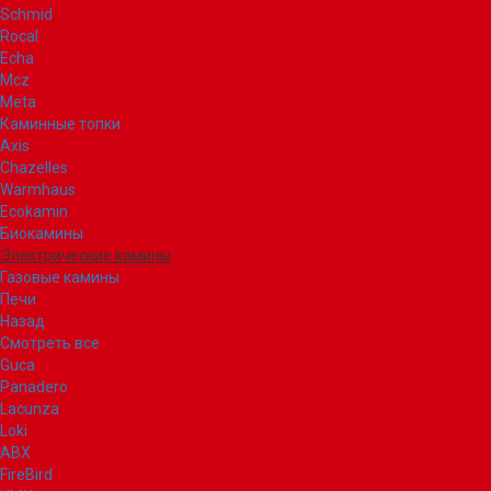
Schmid
Rocal
Echa
Mcz
Meta
Каминные топки
Axis
Chazelles
Warmhaus
Ecokamin
Биокамины
Электрические камины
Газовые камины
Печи
Назад
Смотреть все
Guca
Panadero
Lacunza
Loki
ABX
FireBird