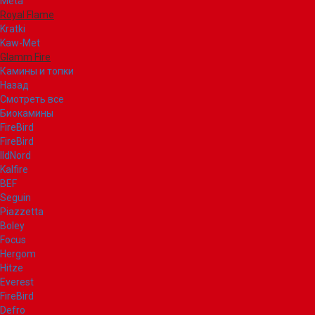
Meta
Royal Flame
Kratki
Kaw-Met
Glamm Fire
Камины и топки
Назад
Смотреть все
Биокамины
FireBird
FireBird
IldNord
Kalfire
BEF
Seguin
Piazzetta
Boley
Focus
Hergom
Hitze
Everest
FireBird
Defro