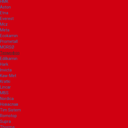
НМК
Aston
Etna
Everest
Mcz
Meta
Ecokamin
Prometall
MORSØ
Термофор
Edilkamin
Hark
Invicta
Kaw-Met
Kratki
Lincar
MBS
Nordica
Новаслав
Tim Sistem
Romotop
Supra
Thorma