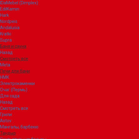
IDaMebel (Dimplex)
EdilKamin
Hark
Nordpeis
Andalusia
Kratki
Supra
Баня и сауна
Назад
Смотреть все
Meta
Печи для бани
НМК
Электрокаменки
Очаг (Пермь)
Для сада
Назад
Смотреть все
Грили
Astov
Мангалы, барбекю
Тандыр