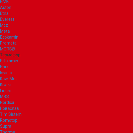
НМК
Aston
Etna
Everest
Mcz
Meta
Ecokamin
Prometall
MORSØ
Термофор
Edilkamin
Hark
Invicta
Kaw-Met
Kratki
Lincar
MBS
Nordica
Новаслав
Tim Sistem
Romotop
Supra
Thorma