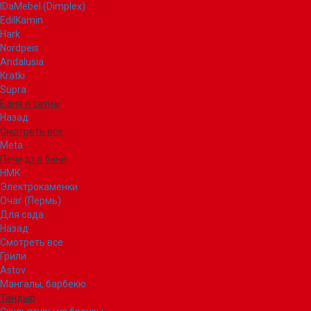
IDaMebel (Dimplex)
EdilKamin
Hark
Nordpeis
Andalusia
Kratki
Supra
Баня и сауна
Назад
Смотреть все
Meta
Печи для бани
НМК
Электрокаменки
Очаг (Пермь)
Для сада
Назад
Смотреть все
Грили
Astov
Мангалы, барбекю
Тандыр