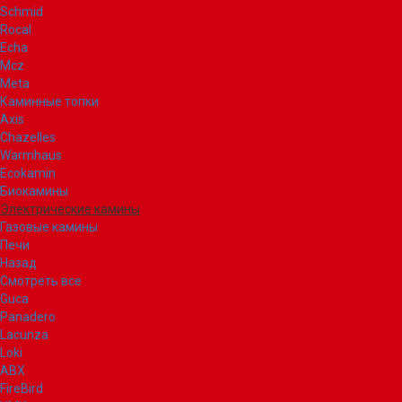
Schmid
Rocal
Echa
Mcz
Meta
Каминные топки
Axis
Chazelles
Warmhaus
Ecokamin
Биокамины
Электрические камины
Газовые камины
Печи
Назад
Смотреть все
Guca
Panadero
Lacunza
Loki
ABX
FireBird