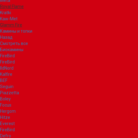
Meta
Royal Flame
Kratki
Kaw-Met
Glamm Fire
Камины и топки
Назад
Смотреть все
Биокамины
FireBird
FireBird
IldNord
Kalfire
BEF
Seguin
Piazzetta
Boley
Focus
Hergom
Hitze
Everest
FireBird
Defro