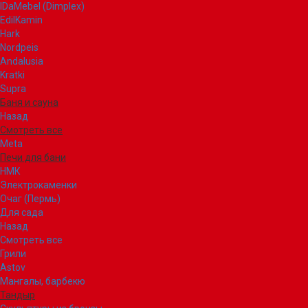
IDaMebel (Dimplex)
EdilKamin
Hark
Nordpeis
Andalusia
Kratki
Supra
Баня и сауна
Назад
Смотреть все
Meta
Печи для бани
НМК
Электрокаменки
Очаг (Пермь)
Для сада
Назад
Смотреть все
Грили
Astov
Мангалы, барбекю
Тандыр