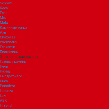
Schmid
Rocal
Echa
Mcz
Meta
Каминные топки
Axis
Chazelles
Warmhaus
Ecokamin
Биокамины
Электрические камины
Газовые камины
Печи
Назад
Смотреть все
Guca
Panadero
Lacunza
Loki
ABX
FireBird