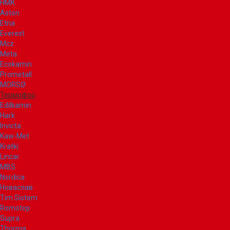
НМК
Aston
Etna
Everest
Mcz
Meta
Ecokamin
Prometall
MORSØ
Термофор
Edilkamin
Hark
Invicta
Kaw-Met
Kratki
Lincar
MBS
Nordica
Новаслав
Tim Sistem
Romotop
Supra
Thorma