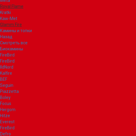
Meta
Royal Flame
Kratki
Kaw-Met
Glamm Fire
Камины и топки
Назад
Смотреть все
Биокамины
FireBird
FireBird
IldNord
Kalfire
BEF
Seguin
Piazzetta
Boley
Focus
Hergom
Hitze
Everest
FireBird
Defro