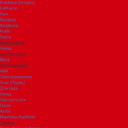
IDaMebel (Dimplex)
EdilKamin
Hark
Nordpeis
Andalusia
Kratki
Supra
Баня и сауна
Назад
Смотреть все
Meta
Печи для бани
НМК
Электрокаменки
Очаг (Пермь)
Для сада
Назад
Смотреть все
Грили
Astov
Мангалы, барбекю
Тандыр