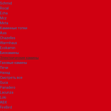
Schmid
Rocal
Echa
Mcz
Meta
Каминные топки
Axis
Chazelles
Warmhaus
Ecokamin
Биокамины
Электрические камины
Газовые камины
Печи
Назад
Смотреть все
Guca
Panadero
Lacunza
Loki
ABX
FireBird