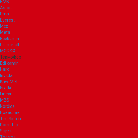
НМК
Aston
Etna
Everest
Mcz
Meta
Ecokamin
Prometall
MORSØ
Термофор
Edilkamin
Hark
Invicta
Kaw-Met
Kratki
Lincar
MBS
Nordica
Новаслав
Tim Sistem
Romotop
Supra
Thorma