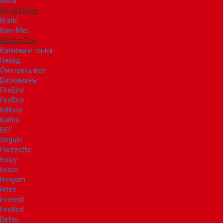
Meta
Royal Flame
Kratki
Kaw-Met
Glamm Fire
Камины и топки
Назад
Смотреть все
Биокамины
FireBird
FireBird
IldNord
Kalfire
BEF
Seguin
Piazzetta
Boley
Focus
Hergom
Hitze
Everest
FireBird
Defro