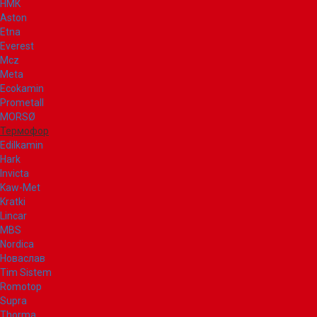
НМК
Aston
Etna
Everest
Mcz
Meta
Ecokamin
Prometall
MORSØ
Термофор
Edilkamin
Hark
Invicta
Kaw-Met
Kratki
Lincar
MBS
Nordica
Новаслав
Tim Sistem
Romotop
Supra
Thorma