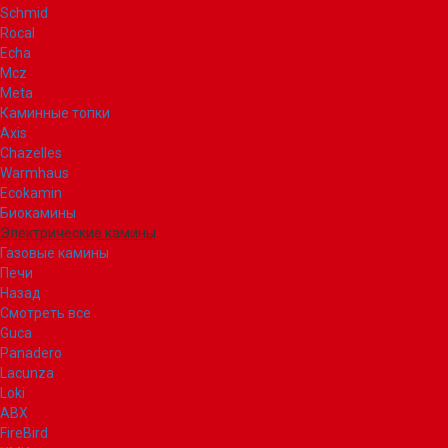
Schmid
Rocal
Echa
Mcz
Meta
Каминные топки
Axis
Chazelles
Warmhaus
Ecokamin
Биокамины
Электрические камины
Газовые камины
Печи
Назад
Смотреть все
Guca
Panadero
Lacunza
Loki
ABX
FireBird