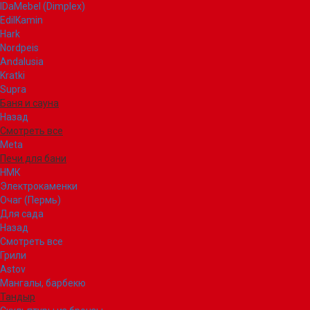
IDaMebel (Dimplex)
EdilKamin
Hark
Nordpeis
Andalusia
Kratki
Supra
Баня и сауна
Назад
Смотреть все
Meta
Печи для бани
НМК
Электрокаменки
Очаг (Пермь)
Для сада
Назад
Смотреть все
Грили
Astov
Мангалы, барбекю
Тандыр