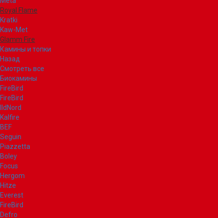
Meta
Royal Flame
Kratki
Kaw-Met
Glamm Fire
Камины и топки
Назад
Смотреть все
Биокамины
FireBird
FireBird
IldNord
Kalfire
BEF
Seguin
Piazzetta
Boley
Focus
Hergom
Hitze
Everest
FireBird
Defro