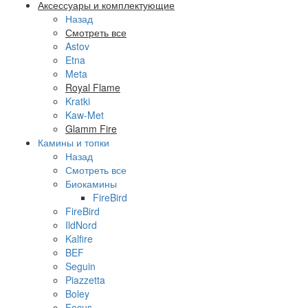
Аксессуары и комплектующие
Назад
Смотреть все
Astov
Etna
Meta
Royal Flame
Kratki
Kaw-Met
Glamm Fire
Камины и топки
Назад
Смотреть все
Биокамины
FireBird
FireBird
IldNord
Kalfire
BEF
Seguin
Piazzetta
Boley
Focus