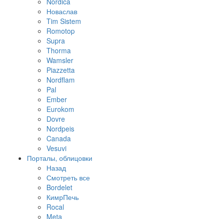
Nordica
Новаслав
Tim Sistem
Romotop
Supra
Thorma
Wamsler
Piazzetta
Nordflam
Pal
Ember
Eurokom
Dovre
Nordpeis
Canada
Vesuvi
Порталы, облицовки
Назад
Смотреть все
Bordelet
КимрПечь
Rocal
Meta