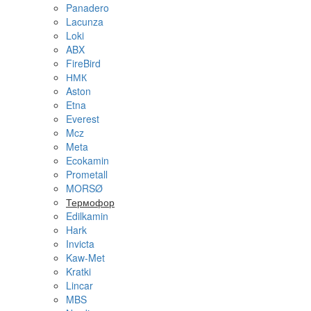
Panadero
Lacunza
Loki
ABX
FireBird
НМК
Aston
Etna
Everest
Mcz
Meta
Ecokamin
Prometall
MORSØ
Термофор
Edilkamin
Hark
Invicta
Kaw-Met
Kratki
Lincar
MBS