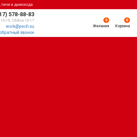
, печи и дымохода
17) 578-88-83
0
0
 10-19, Сб-Вск 10-17
Желания
Корзина
work@pech.su
 обратный звонок