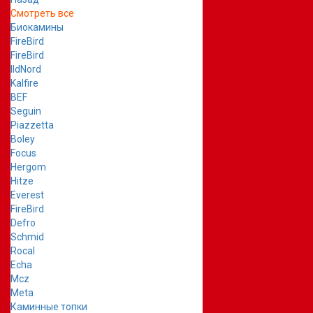
Смотреть все
Биокамины
FireBird
FireBird
IldNord
Kalfire
BEF
Seguin
Piazzetta
Boley
Focus
Hergom
Hitze
Everest
FireBird
Defro
Schmid
Rocal
Echa
Mcz
Meta
Каминные топки