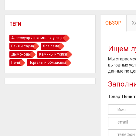
ОБЗОР
Х
ТЕГИ
Аксессуары и комплектующие
Баня и сауна
Для сада
Ищем л
Дымоходы
Камины и топки
Мы стараемся
Печи
Порталы и облицовка
выгодных усл
данные по це
Заполни
Товар:
Печь 