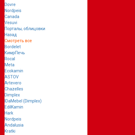
Dovre
Nordpeis
Canada
Vesuvi
Порталы, облицовки
Назад
Смотреть все
Bordelet
КимрПечь
Rocal
Meta
Ecokamin
ASTOV
Artevero
Chazelles
Dimplex
IDaMebel (Dimplex)
EdilKamin
Hark
Nordpeis
Andalusia
Kratki