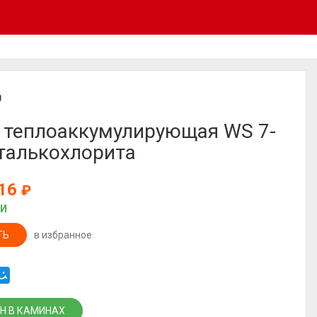
D
 теплоаккумулирующая WS 7-
 талькохлорита
316
₽
ИИ
ТЬ
в избранное
Н В КАМИНАХ