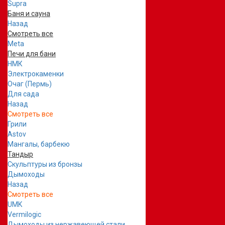
Supra
Баня и сауна
Назад
Смотреть все
Meta
Печи для бани
НМК
Электрокаменки
Очаг (Пермь)
Для сада
Назад
Смотреть все
Грили
Astov
Мангалы, барбекю
Тандыр
Скульптуры из бронзы
Дымоходы
Назад
Смотреть все
UMK
Vermilogic
Дымоходы из нержавеющей стали