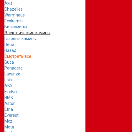
Axis
Chazelles
Warmhaus
Ecokamin
Биокамины
Электрические камины
Газовые камины
Печи
Назад
Смотреть все
Guca
Panadero
Lacunza
Loki
ABX
FireBird
НМК
Aston
Etna
Everest
Mcz
Meta