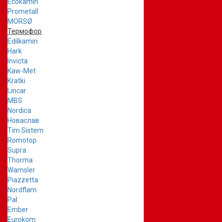
Ecokamin
Prometall
MORSØ
Термофор
Edilkamin
Hark
Invicta
Kaw-Met
Kratki
Lincar
MBS
Nordica
Новаслав
Tim Sistem
Romotop
Supra
Thorma
Wamsler
Piazzetta
Nordflam
Pal
Ember
Eurokom