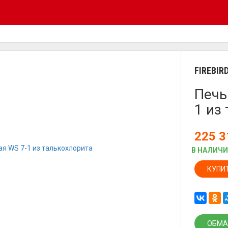
FIREBIR
Печь
1 из
225 
В НАЛИЧ
КУПИ
ОБМА