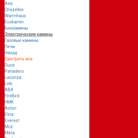
Axis
Chazelles
Warmhaus
Ecokamin
Биокамины
Электрические камины
Газовые камины
Печи
Назад
Смотреть все
Guca
Panadero
Lacunza
Loki
ABX
FireBird
НМК
Aston
Etna
Everest
Mcz
Meta