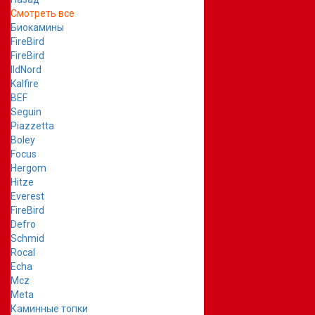
Смотреть все
Биокамины
FireBird
FireBird
IldNord
Kalfire
BEF
Seguin
Piazzetta
Boley
Focus
Hergom
Hitze
Everest
FireBird
Defro
Schmid
Rocal
Echa
Mcz
Meta
Каминные топки