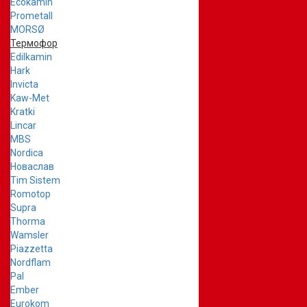
Ecokamin
Prometall
MORSØ
Термофор
Edilkamin
Hark
Invicta
Kaw-Met
Kratki
Lincar
MBS
Nordica
Новаслав
Tim Sistem
Romotop
Supra
Thorma
Wamsler
Piazzetta
Nordflam
Pal
Ember
Eurokom