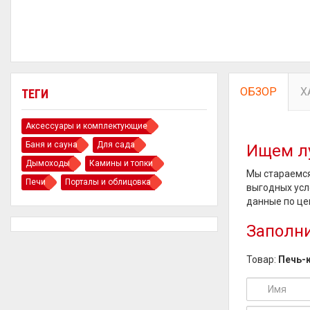
ОБЗОР
Х
ТЕГИ
Аксессуары и комплектующие
Баня и сауна
Для сада
Ищем л
Дымоходы
Камины и топки
Мы стараемся
Печи
Порталы и облицовка
выгодных усл
данные по це
Заполни
Товар:
Печь-к