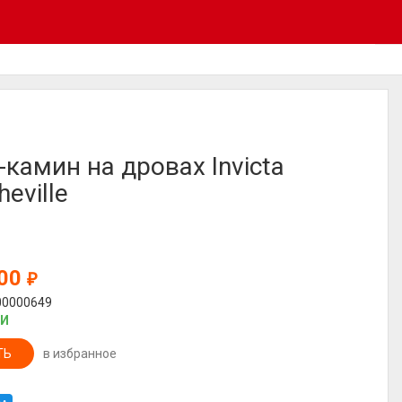
-камин на дровах Invicta
eville
000
₽
00000649
ИИ
ТЬ
в избранное