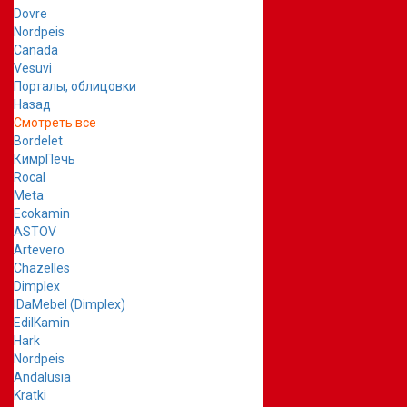
Dovre
Nordpeis
Canada
Vesuvi
Порталы, облицовки
Назад
Смотреть все
Bordelet
КимрПечь
Rocal
Meta
Ecokamin
ASTOV
Artevero
Chazelles
Dimplex
IDaMebel (Dimplex)
EdilKamin
Hark
Nordpeis
Andalusia
Kratki