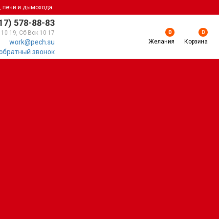
, печи и дымохода
17) 578-88-83
0
0
 10-19, Сб-Вск 10-17
Желания
Корзина
work@pech.su
 обратный звонок