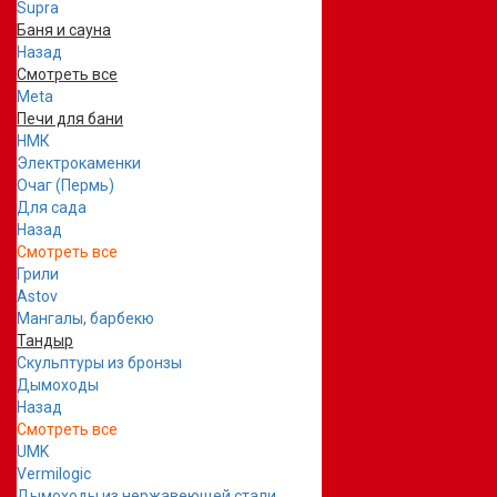
Supra
Баня и сауна
Назад
Смотреть все
Meta
Печи для бани
НМК
Электрокаменки
Очаг (Пермь)
Для сада
Назад
Смотреть все
Грили
Astov
Мангалы, барбекю
Тандыр
Скульптуры из бронзы
Дымоходы
Назад
Смотреть все
UMK
Vermilogic
Дымоходы из нержавеющей стали