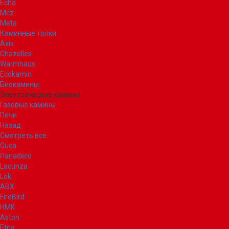
Echa
Mcz
Meta
Каминные топки
Axis
Chazelles
Warmhaus
Ecokamin
Биокамины
Электрические камины
Газовые камины
Печи
Назад
Смотреть все
Guca
Panadero
Lacunza
Loki
ABX
FireBird
НМК
Aston
Etna