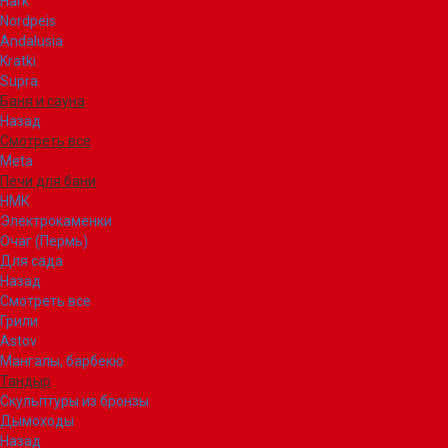
Hark
Nordpeis
Andalusia
Kratki
Supra
Баня и сауна
Назад
Смотреть все
Meta
Печи для бани
НМК
Электрокаменки
Очаг (Пермь)
Для сада
Назад
Смотреть все
Грили
Astov
Мангалы, барбекю
Тандыр
Скульптуры из бронзы
Дымоходы
Назад