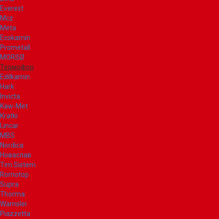
Everest
Mcz
Meta
Ecokamin
Prometall
MORSØ
Термофор
Edilkamin
Hark
Invicta
Kaw-Met
Kratki
Lincar
MBS
Nordica
Новаслав
Tim Sistem
Romotop
Supra
Thorma
Wamsler
Piazzetta