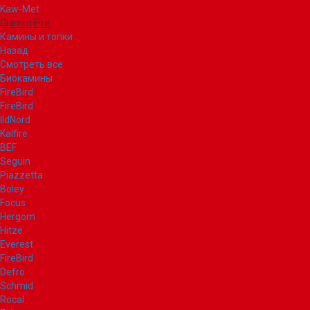
Kaw-Met
Glamm Fire
Камины и топки
Назад
Смотреть все
Биокамины
FireBird
FireBird
IldNord
Kalfire
BEF
Seguin
Piazzetta
Boley
Focus
Hergom
Hitze
Everest
FireBird
Defro
Schmid
Rocal