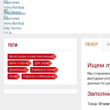
ОБЗОР
Х
ТЕГИ
Аксессуары и комплектующие
Баня и сауна
Для сада
Ищем л
Дымоходы
Камины и топки
Мы стараемся
Печи
Порталы и облицовка
выгодных усл
данные по це
Заполни
Товар:
Отопит