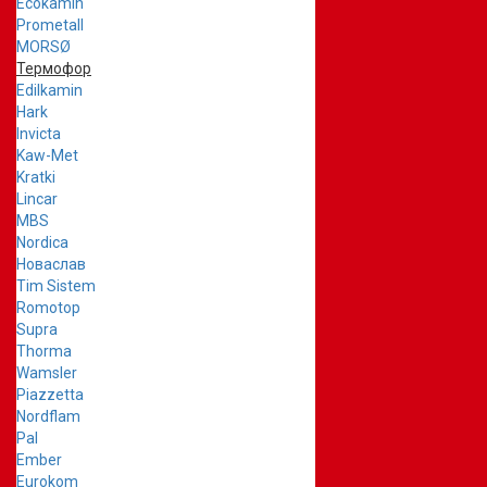
Ecokamin
Prometall
MORSØ
Термофор
Edilkamin
Hark
Invicta
Kaw-Met
Kratki
Lincar
MBS
Nordica
Новаслав
Tim Sistem
Romotop
Supra
Thorma
Wamsler
Piazzetta
Nordflam
Pal
Ember
Eurokom