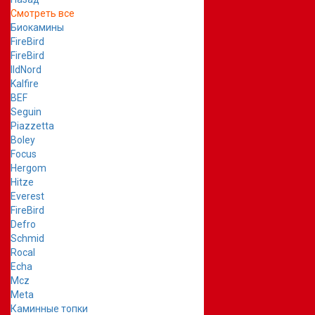
Смотреть все
Биокамины
FireBird
FireBird
IldNord
Kalfire
BEF
Seguin
Piazzetta
Boley
Focus
Hergom
Hitze
Everest
FireBird
Defro
Schmid
Rocal
Echa
Mcz
Meta
Каминные топки