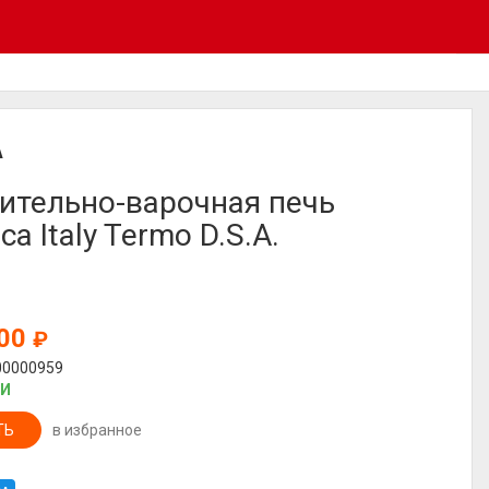
A
ительно-варочная печь
ca Italy Termo D.S.A.
400
₽
00000959
ИИ
ТЬ
в избранное