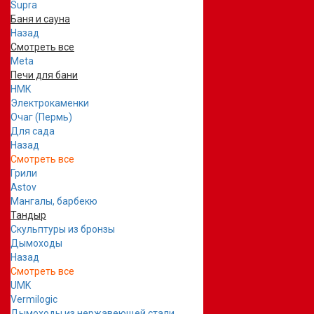
Supra
Баня и сауна
Назад
Смотреть все
Meta
Печи для бани
НМК
Электрокаменки
Очаг (Пермь)
Для сада
Назад
Смотреть все
Грили
Astov
Мангалы, барбекю
Тандыр
Скульптуры из бронзы
Дымоходы
Назад
Смотреть все
UMK
Vermilogic
Дымоходы из нержавеющей стали