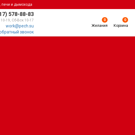
, печи и дымохода
17) 578-88-83
0
0
 10-19, Сб-Вск 10-17
Желания
Корзина
work@pech.su
 обратный звонок