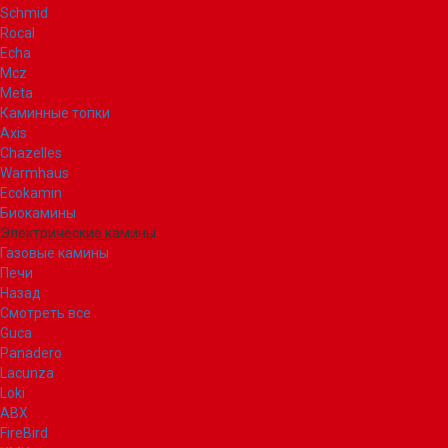
Schmid
Rocal
Echa
Mcz
Meta
Каминные топки
Axis
Chazelles
Warmhaus
Ecokamin
Биокамины
Электрические камины
Газовые камины
Печи
Назад
Смотреть все
Guca
Panadero
Lacunza
Loki
ABX
FireBird