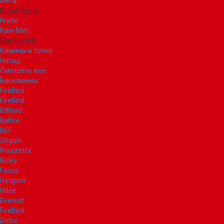
Meta
Royal Flame
Kratki
Kaw-Met
Glamm Fire
Камины и топки
Назад
Смотреть все
Биокамины
FireBird
FireBird
IldNord
Kalfire
BEF
Seguin
Piazzetta
Boley
Focus
Hergom
Hitze
Everest
FireBird
Defro