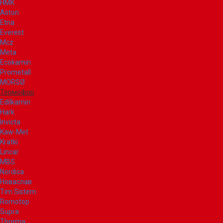
НМК
Aston
Etna
Everest
Mcz
Meta
Ecokamin
Prometall
MORSØ
Термофор
Edilkamin
Hark
Invicta
Kaw-Met
Kratki
Lincar
MBS
Nordica
Новаслав
Tim Sistem
Romotop
Supra
Thorma