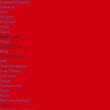
IDaMebel (Dimplex)
EdilKamin
Hark
Nordpeis
Andalusia
Kratki
Supra
Баня и сауна
Назад
Смотреть все
Meta
Печи для бани
НМК
Электрокаменки
Очаг (Пермь)
Для сада
Назад
Смотреть все
Грили
Astov
Мангалы, барбекю
Тандыр