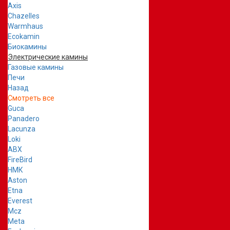
Axis
Chazelles
Warmhaus
Ecokamin
Биокамины
Электрические камины
Газовые камины
Печи
Назад
Смотреть все
Guca
Panadero
Lacunza
Loki
ABX
FireBird
НМК
Aston
Etna
Everest
Mcz
Meta