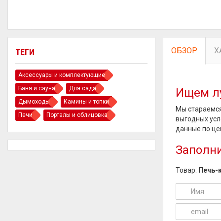
ОБЗОР
Х
ТЕГИ
Аксессуары и комплектующие
Баня и сауна
Для сада
Ищем л
Дымоходы
Камины и топки
Мы стараемся
Печи
Порталы и облицовка
выгодных усл
данные по це
Заполни
Товар:
Печь-к