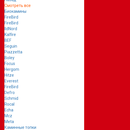
Смотреть все
Биокамины
FireBird
FireBird
IldNord
Kalfire
BEF
Seguin
Piazzetta
Boley
Focus
Hergom
Hitze
Everest
FireBird
Defro
Schmid
Rocal
Echa
Mcz
Meta
Каминные топки