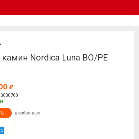
A
-камин Nordica Luna BO/PE
300
₽
00000760
ИИ
ТЬ
в избранное