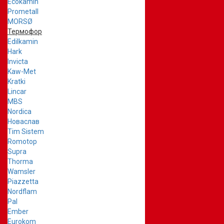
Ecokamin
Prometall
MORSØ
Термофор
Edilkamin
Hark
Invicta
Kaw-Met
Kratki
Lincar
MBS
Nordica
Новаслав
Tim Sistem
Romotop
Supra
Thorma
Wamsler
Piazzetta
Nordflam
Pal
Ember
Eurokom