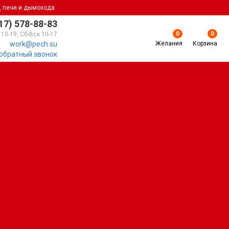
, печи и дымохода
17) 578-88-83
0
0
 10-19, Сб-Вск 10-17
Желания
Корзина
work@pech.su
 обратный звонок