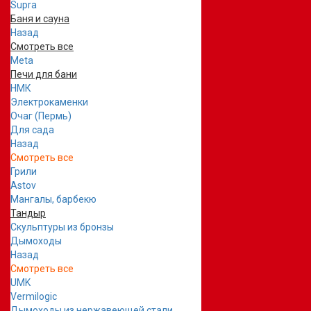
Supra
Баня и сауна
Назад
Смотреть все
Meta
Печи для бани
НМК
Электрокаменки
Очаг (Пермь)
Для сада
Назад
Смотреть все
Грили
Astov
Мангалы, барбекю
Тандыр
Скульптуры из бронзы
Дымоходы
Назад
Смотреть все
UMK
Vermilogic
Дымоходы из нержавеющей стали