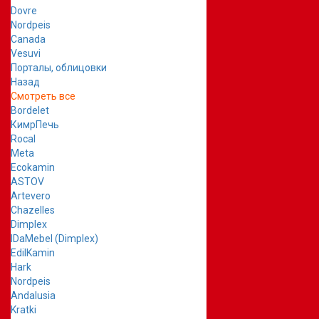
Dovre
Nordpeis
Canada
Vesuvi
Порталы, облицовки
Назад
Смотреть все
Bordelet
КимрПечь
Rocal
Meta
Ecokamin
ASTOV
Artevero
Chazelles
Dimplex
IDaMebel (Dimplex)
EdilKamin
Hark
Nordpeis
Andalusia
Kratki