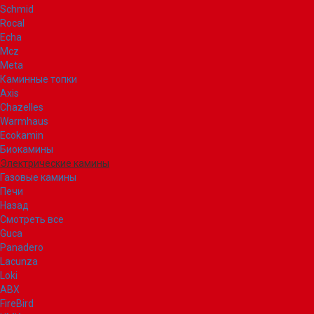
Schmid
Rocal
Echa
Mcz
Meta
Каминные топки
Axis
Chazelles
Warmhaus
Ecokamin
Биокамины
Электрические камины
Газовые камины
Печи
Назад
Смотреть все
Guca
Panadero
Lacunza
Loki
ABX
FireBird