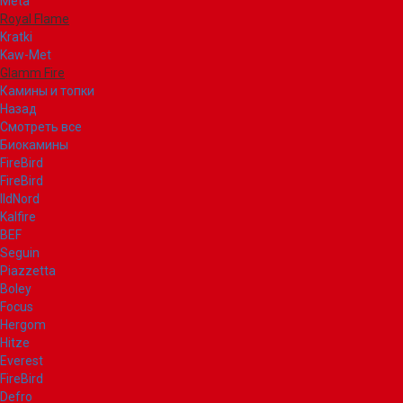
Meta
Royal Flame
Kratki
Kaw-Met
Glamm Fire
Камины и топки
Назад
Смотреть все
Биокамины
FireBird
FireBird
IldNord
Kalfire
BEF
Seguin
Piazzetta
Boley
Focus
Hergom
Hitze
Everest
FireBird
Defro