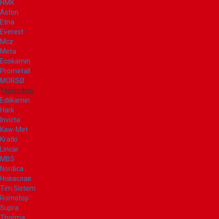
НМК
Aston
Etna
Everest
Mcz
Meta
Ecokamin
Prometall
MORSØ
Термофор
Edilkamin
Hark
Invicta
Kaw-Met
Kratki
Lincar
MBS
Nordica
Новаслав
Tim Sistem
Romotop
Supra
Thorma