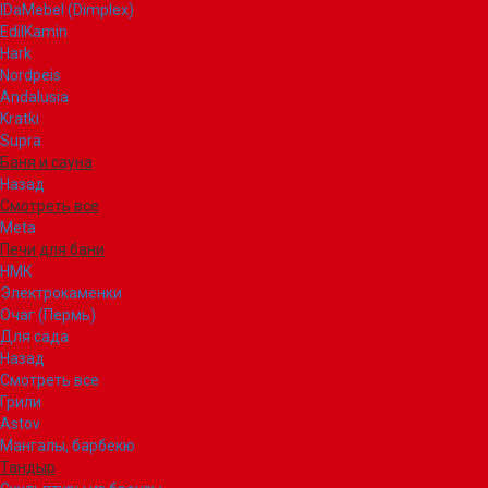
IDaMebel (Dimplex)
EdilKamin
Hark
Nordpeis
Andalusia
Kratki
Supra
Баня и сауна
Назад
Смотреть все
Meta
Печи для бани
НМК
Электрокаменки
Очаг (Пермь)
Для сада
Назад
Смотреть все
Грили
Astov
Мангалы, барбекю
Тандыр