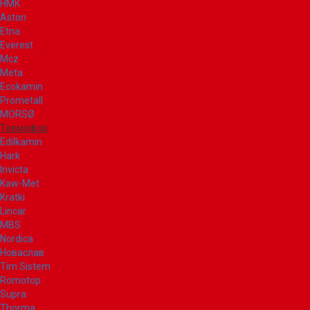
НМК
Aston
Etna
Everest
Mcz
Meta
Ecokamin
Prometall
MORSØ
Термофор
Edilkamin
Hark
Invicta
Kaw-Met
Kratki
Lincar
MBS
Nordica
Новаслав
Tim Sistem
Romotop
Supra
Thorma