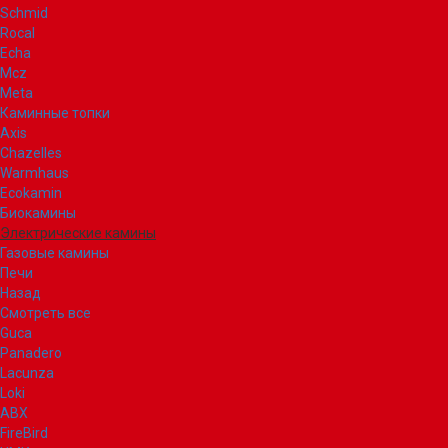
Schmid
Rocal
Echa
Mcz
Meta
Каминные топки
Axis
Chazelles
Warmhaus
Ecokamin
Биокамины
Электрические камины
Газовые камины
Печи
Назад
Смотреть все
Guca
Panadero
Lacunza
Loki
ABX
FireBird