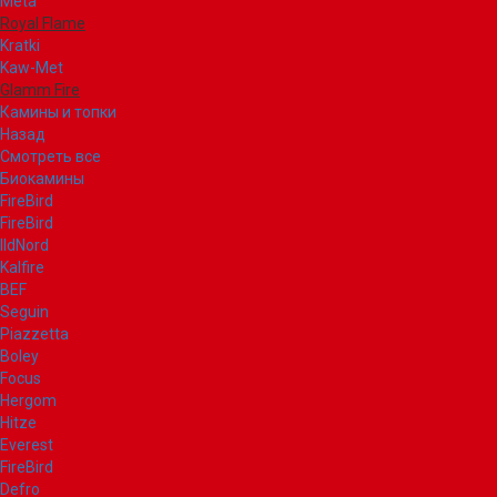
Meta
Royal Flame
Kratki
Kaw-Met
Glamm Fire
Камины и топки
Назад
Смотреть все
Биокамины
FireBird
FireBird
IldNord
Kalfire
BEF
Seguin
Piazzetta
Boley
Focus
Hergom
Hitze
Everest
FireBird
Defro