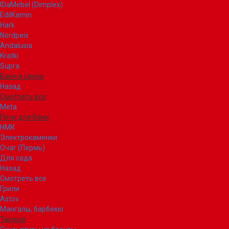
IDaMebel (Dimplex)
EdilKamin
Hark
Nordpeis
Andalusia
Kratki
Supra
Баня и сауна
Назад
Смотреть все
Meta
Печи для бани
НМК
Электрокаменки
Очаг (Пермь)
Для сада
Назад
Смотреть все
Грили
Astov
Мангалы, барбекю
Тандыр