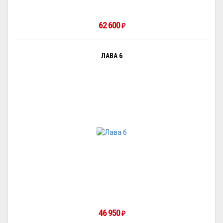
62 600
₽
ЛАВА 6
46 950
₽