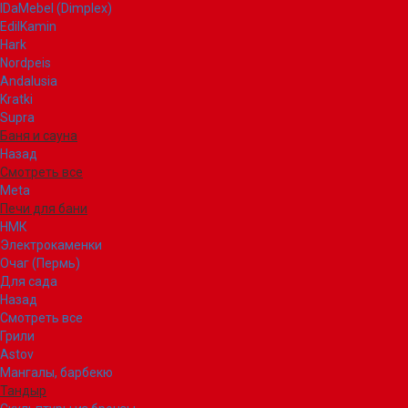
IDaMebel (Dimplex)
EdilKamin
Hark
Nordpeis
Andalusia
Kratki
Supra
Баня и сауна
Назад
Смотреть все
Meta
Печи для бани
НМК
Электрокаменки
Очаг (Пермь)
Для сада
Назад
Смотреть все
Грили
Astov
Мангалы, барбекю
Тандыр