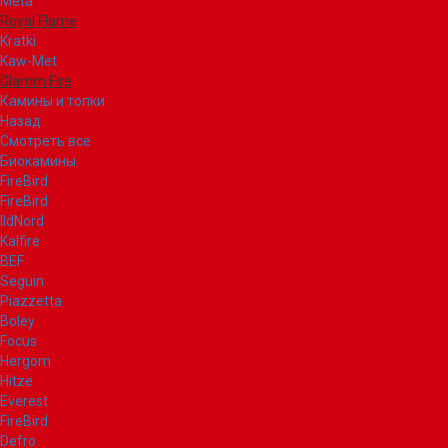
Meta
Royal Flame
Kratki
Kaw-Met
Glamm Fire
Камины и топки
Назад
Смотреть все
Биокамины
FireBird
FireBird
IldNord
Kalfire
BEF
Seguin
Piazzetta
Boley
Focus
Hergom
Hitze
Everest
FireBird
Defro