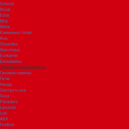
Schmid
Rocal
Echa
Mcz
Meta
Каминные топки
Axis
Chazelles
Warmhaus
Ecokamin
Биокамины
Электрические камины
Газовые камины
Печи
Назад
Смотреть все
Guca
Panadero
Lacunza
Loki
ABX
FireBird