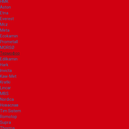
НМК
Aston
Etna
Everest
Mcz
Meta
Ecokamin
Prometall
MORSØ
Термофор
Edilkamin
Hark
Invicta
Kaw-Met
Kratki
Lincar
MBS
Nordica
Новаслав
Tim Sistem
Romotop
Supra
Thorma