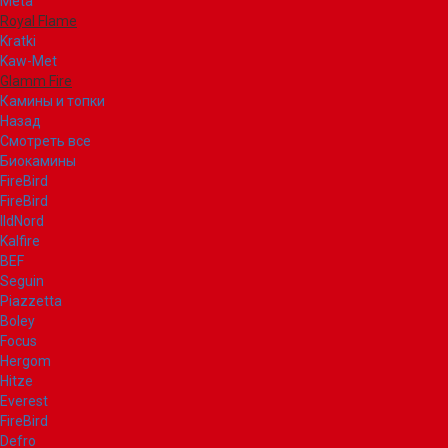
Meta
Royal Flame
Kratki
Kaw-Met
Glamm Fire
Камины и топки
Назад
Смотреть все
Биокамины
FireBird
FireBird
IldNord
Kalfire
BEF
Seguin
Piazzetta
Boley
Focus
Hergom
Hitze
Everest
FireBird
Defro