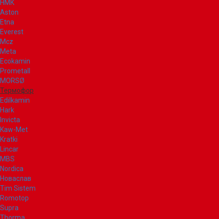
НМК
Aston
Etna
Everest
Mcz
Meta
Ecokamin
Prometall
MORSØ
Термофор
Edilkamin
Hark
Invicta
Kaw-Met
Kratki
Lincar
MBS
Nordica
Новаслав
Tim Sistem
Romotop
Supra
Thorma