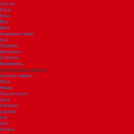
Schmid
Rocal
Echa
Mcz
Meta
Каминные топки
Axis
Chazelles
Warmhaus
Ecokamin
Биокамины
Электрические камины
Газовые камины
Печи
Назад
Смотреть все
Guca
Panadero
Lacunza
Loki
ABX
FireBird