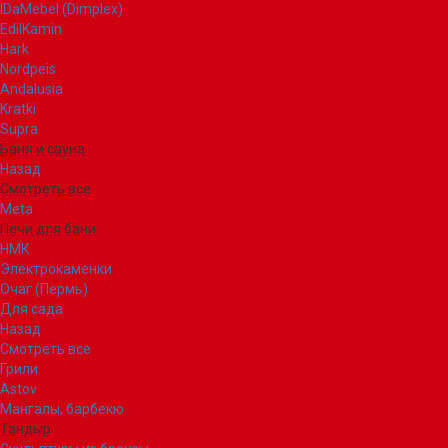
IDaMebel (Dimplex)
EdilKamin
Hark
Nordpeis
Andalusia
Kratki
Supra
Баня и сауна
Назад
Смотреть все
Meta
Печи для бани
НМК
Электрокаменки
Очаг (Пермь)
Для сада
Назад
Смотреть все
Грили
Astov
Мангалы, барбекю
Тандыр