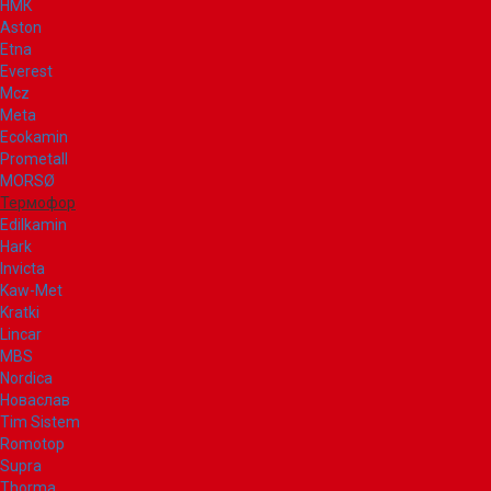
НМК
Aston
Etna
Everest
Mcz
Meta
Ecokamin
Prometall
MORSØ
Термофор
Edilkamin
Hark
Invicta
Kaw-Met
Kratki
Lincar
MBS
Nordica
Новаслав
Tim Sistem
Romotop
Supra
Thorma