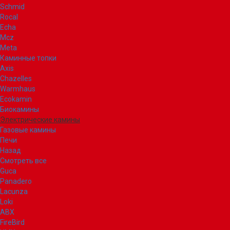
Schmid
Rocal
Echa
Mcz
Meta
Каминные топки
Axis
Chazelles
Warmhaus
Ecokamin
Биокамины
Электрические камины
Газовые камины
Печи
Назад
Смотреть все
Guca
Panadero
Lacunza
Loki
ABX
FireBird