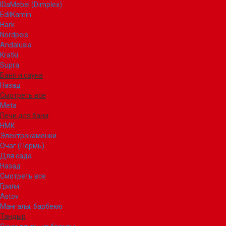
IDaMebel (Dimplex)
EdilKamin
Hark
Nordpeis
Andalusia
Kratki
Supra
Баня и сауна
Назад
Смотреть все
Meta
Печи для бани
НМК
Электрокаменки
Очаг (Пермь)
Для сада
Назад
Смотреть все
Грили
Astov
Мангалы, барбекю
Тандыр