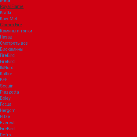
Meta
Royal Flame
Kratki
Kaw-Met
Glamm Fire
Камины и топки
Назад
Смотреть все
Биокамины
FireBird
FireBird
IldNord
Kalfire
BEF
Seguin
Piazzetta
Boley
Focus
Hergom
Hitze
Everest
FireBird
Defro