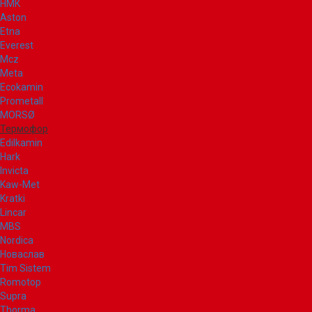
НМК
Aston
Etna
Everest
Mcz
Meta
Ecokamin
Prometall
MORSØ
Термофор
Edilkamin
Hark
Invicta
Kaw-Met
Kratki
Lincar
MBS
Nordica
Новаслав
Tim Sistem
Romotop
Supra
Thorma