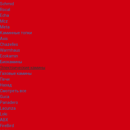
Schmid
Rocal
Echa
Mcz
Meta
Каминные топки
Axis
Chazelles
Warmhaus
Ecokamin
Биокамины
Электрические камины
Газовые камины
Печи
Назад
Смотреть все
Guca
Panadero
Lacunza
Loki
ABX
FireBird