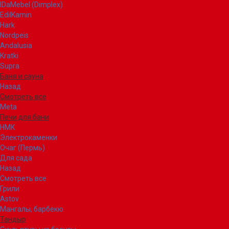
IDaMebel (Dimplex)
EdilKamin
Hark
Nordpeis
Andalusia
Kratki
Supra
Баня и сауна
Назад
Смотреть все
Meta
Печи для бани
НМК
Электрокаменки
Очаг (Пермь)
Для сада
Назад
Смотреть все
Грили
Astov
Мангалы, барбекю
Тандыр