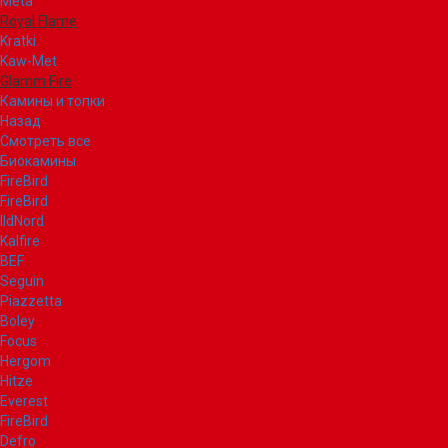
Meta
Royal Flame
Kratki
Kaw-Met
Glamm Fire
Камины и топки
Назад
Смотреть все
Биокамины
FireBird
FireBird
IldNord
Kalfire
BEF
Seguin
Piazzetta
Boley
Focus
Hergom
Hitze
Everest
FireBird
Defro