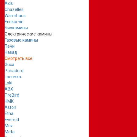
Axis
Chazelles
Warmhaus
Ecokamin
Биокамины
Электрические камины
Газовые камины
Печи
Назад
Смотреть все
Guca
Panadero
Lacunza
Loki
ABX
FireBird
НМК
Aston
Etna
Everest
Mcz
Meta