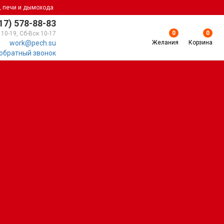
, печи и дымохода
17) 578-88-83
0
0
 10-19, Сб-Вск 10-17
Желания
Корзина
work@pech.su
 обратный звонок