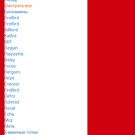
Смотреть все
Биокамины
FireBird
FireBird
IldNord
Kalfire
BEF
Seguin
Piazzetta
Boley
Focus
Hergom
Hitze
Everest
FireBird
Defro
Schmid
Rocal
Echa
Mcz
Meta
Каминные топки