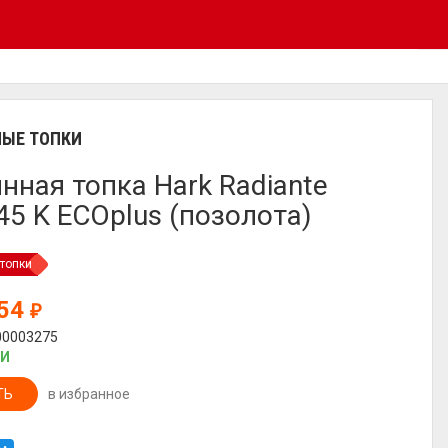
ЫЕ ТОПКИ
нная топка Hark Radiante
45 K ECOplus (позолота)
топки
554
₽
00003275
ИИ
ТЬ
в избранное