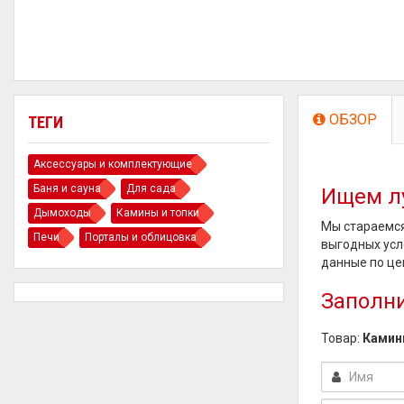
ОБЗОР
ТЕГИ
Аксессуары и комплектующие
Баня и сауна
Для сада
Ищем л
Дымоходы
Камины и топки
Мы стараемся
Печи
Порталы и облицовка
выгодных усл
данные по це
Заполни
Товар:
Каминн