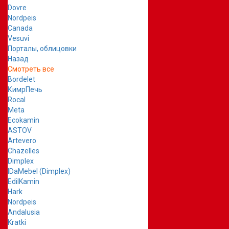
Dovre
Nordpeis
Canada
Vesuvi
Порталы, облицовки
Назад
Смотреть все
Bordelet
КимрПечь
Rocal
Meta
Ecokamin
ASTOV
Artevero
Chazelles
Dimplex
IDaMebel (Dimplex)
EdilKamin
Hark
Nordpeis
Andalusia
Kratki