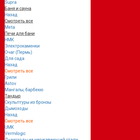
Supra
Баня и сауна
Назад
Смотреть все
Meta
Печи для бани
НМК
Электрокаменки
Очаг (Пермь)
Для сада
Назад
Смотреть все
Грили
Astov
Мангалы, барбекю
Тандыр
Скульптуры из бронзы
Дымоходы
Назад
Смотреть все
UMK
Vermilogic
Дымоходы из нержавеющей стали