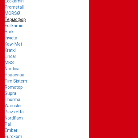
Ecokamin
Prometall
MORSØ
Термофор
Edilkamin
Hark
Invicta
Kaw-Met
Kratki
Lincar
MBS
Nordica
Новаслав
Tim Sistem
Romotop
Supra
Thorma
Wamsler
Piazzetta
Nordflam
Pal
Ember
Eurokom