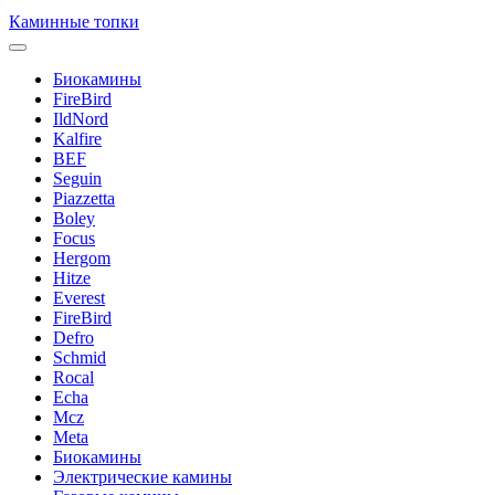
Каминные топки
Биокамины
FireBird
IldNord
Kalfire
BEF
Seguin
Piazzetta
Boley
Focus
Hergom
Hitze
Everest
FireBird
Defro
Schmid
Rocal
Echa
Mcz
Meta
Биокамины
Электрические камины