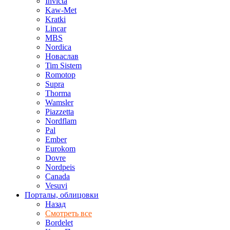
Invicta
Kaw-Met
Kratki
Lincar
MBS
Nordica
Новаслав
Tim Sistem
Romotop
Supra
Thorma
Wamsler
Piazzetta
Nordflam
Pal
Ember
Eurokom
Dovre
Nordpeis
Canada
Vesuvi
Порталы, облицовки
Назад
Смотреть все
Bordelet