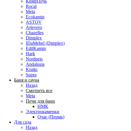
КимрПечь
Rocal
Meta
Ecokamin
ASTOV
Artevero
Chazelles
Dimplex
IDaMebel (Dimplex)
EdilKamin
Hark
Nordpeis
Andalusia
Kratki
Supra
Баня и сауна
Назад
Смотреть все
Meta
Печи для бани
НМК
Электрокаменки
Очаг (Пермь)
Для сада
Назад