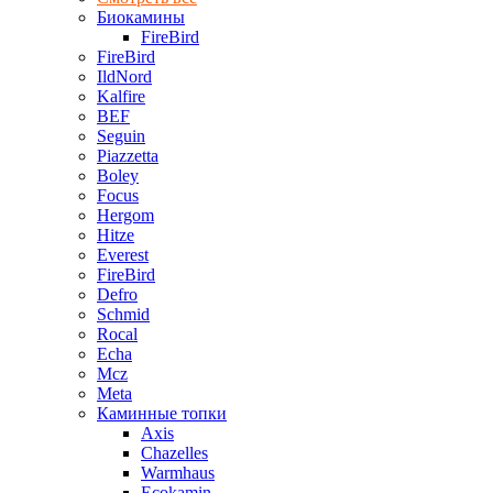
Биокамины
FireBird
FireBird
IldNord
Kalfire
BEF
Seguin
Piazzetta
Boley
Focus
Hergom
Hitze
Everest
FireBird
Defro
Schmid
Rocal
Echa
Mcz
Meta
Каминные топки
Axis
Chazelles
Warmhaus
Ecokamin