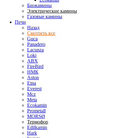
Биокамины
Электрические камины
Газовые камины
Печи
Назад
Смотреть все
Guca
Panadero
Lacunza
Loki
ABX
FireBird
НМК
Aston
Etna
Everest
Mcz
Meta
Ecokamin
Prometall
MORSØ
Термофор
Edilkamin
Hark