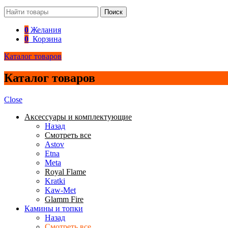
Поиск
0
Желания
0
Корзина
Каталог товаров
Каталог товаров
Close
Аксессуары и комплектующие
Назад
Смотреть все
Astov
Etna
Meta
Royal Flame
Kratki
Kaw-Met
Glamm Fire
Камины и топки
Назад
Смотреть все