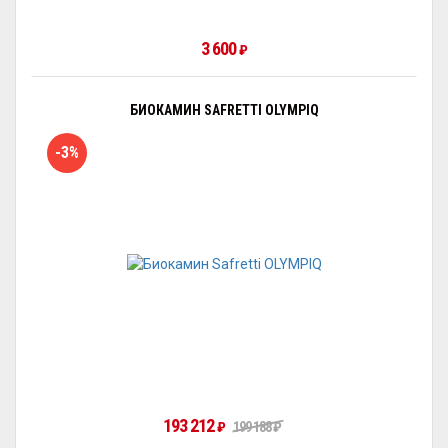
3 600
₽
БИОКАМИН SAFRETTI OLYMPIQ
-3%
193 212
₽
199 188
₽