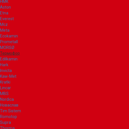
НМК
Aston
Etna
Everest
Mcz
Meta
Ecokamin
Prometall
MORSØ
Термофор
Edilkamin
Hark
Invicta
Kaw-Met
Kratki
Lincar
MBS
Nordica
Новаслав
Tim Sistem
Romotop
Supra
Thorma