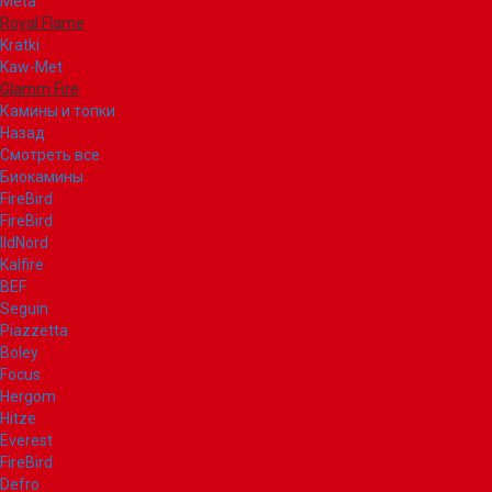
Meta
Royal Flame
Kratki
Kaw-Met
Glamm Fire
Камины и топки
Назад
Смотреть все
Биокамины
FireBird
FireBird
IldNord
Kalfire
BEF
Seguin
Piazzetta
Boley
Focus
Hergom
Hitze
Everest
FireBird
Defro