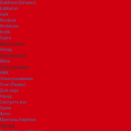
IDaMebel (Dimplex)
EdilKamin
Hark
Nordpeis
Andalusia
Kratki
Supra
Баня и сауна
Назад
Смотреть все
Meta
Печи для бани
НМК
Электрокаменки
Очаг (Пермь)
Для сада
Назад
Смотреть все
Грили
Astov
Мангалы, барбекю
Тандыр