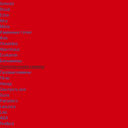
Schmid
Rocal
Echa
Mcz
Meta
Каминные топки
Axis
Chazelles
Warmhaus
Ecokamin
Биокамины
Электрические камины
Газовые камины
Печи
Назад
Смотреть все
Guca
Panadero
Lacunza
Loki
ABX
FireBird