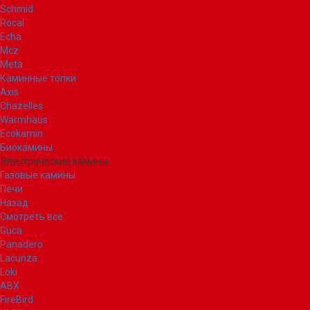
Schmid
Rocal
Echa
Mcz
Meta
Каминные топки
Axis
Chazelles
Warmhaus
Ecokamin
Биокамины
Электрические камины
Газовые камины
Печи
Назад
Смотреть все
Guca
Panadero
Lacunza
Loki
ABX
FireBird