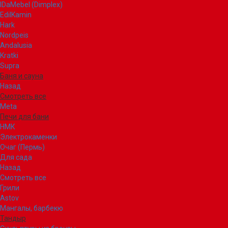
IDaMebel (Dimplex)
EdilKamin
Hark
Nordpeis
Andalusia
Kratki
Supra
Баня и сауна
Назад
Смотреть все
Meta
Печи для бани
НМК
Электрокаменки
Очаг (Пермь)
Для сада
Назад
Смотреть все
Грили
Astov
Мангалы, барбекю
Тандыр