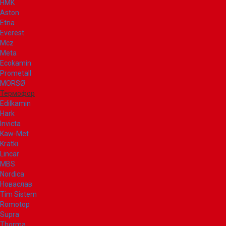
НМК
Aston
Etna
Everest
Mcz
Meta
Ecokamin
Prometall
MORSØ
Термофор
Edilkamin
Hark
Invicta
Kaw-Met
Kratki
Lincar
MBS
Nordica
Новаслав
Tim Sistem
Romotop
Supra
Thorma