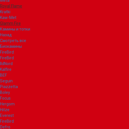
Meta
Royal Flame
Kratki
Kaw-Met
Glamm Fire
Камины и топки
Назад
Смотреть все
Биокамины
FireBird
FireBird
IldNord
Kalfire
BEF
Seguin
Piazzetta
Boley
Focus
Hergom
Hitze
Everest
FireBird
Defro