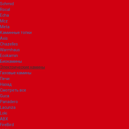
Schmid
Rocal
Echa
Mcz
Meta
Каминные топки
Axis
Chazelles
Warmhaus
Ecokamin
Биокамины
Электрические камины
Газовые камины
Печи
Назад
Смотреть все
Guca
Panadero
Lacunza
Loki
ABX
FireBird