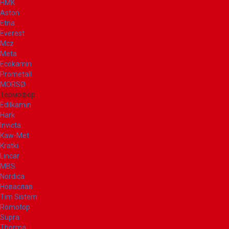
НМК
Aston
Etna
Everest
Mcz
Meta
Ecokamin
Prometall
MORSØ
Термофор
Edilkamin
Hark
Invicta
Kaw-Met
Kratki
Lincar
MBS
Nordica
Новаслав
Tim Sistem
Romotop
Supra
Thorma