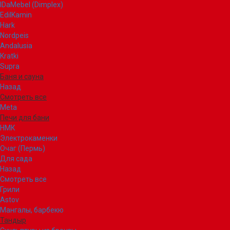
IDaMebel (Dimplex)
EdilKamin
Hark
Nordpeis
Andalusia
Kratki
Supra
Баня и сауна
Назад
Смотреть все
Meta
Печи для бани
НМК
Электрокаменки
Очаг (Пермь)
Для сада
Назад
Смотреть все
Грили
Astov
Мангалы, барбекю
Тандыр