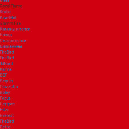
Meta
Royal Flame
Kratki
Kaw-Met
Glamm Fire
Камины и топки
Назад
Смотреть все
Биокамины
FireBird
FireBird
IldNord
Kalfire
BEF
Seguin
Piazzetta
Boley
Focus
Hergom
Hitze
Everest
FireBird
Defro