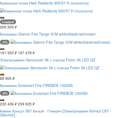
Каминная топка Hark Radiante 550/57 H (позолота)
Скидка!
209 205
₽
Биокамин Glamm Fire Tango IV.M white/black/red/cream
-3%
191 553
₽
197 478
₽
Электрокамин Vancouver 36 с очагом Foton 36 LED QZ
68 900
₽
Биокамин Ecosmart Fire FIREBOX 1200SS
-3%
232 436
₽
239 625
₽
Камин Консул S87 белый - Гленрич [Электрокамин Konsul С87 -
Glenrich]