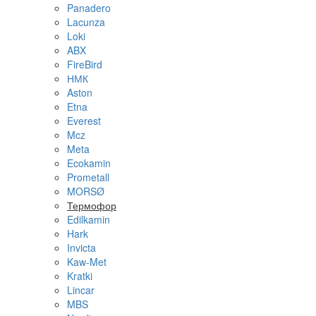
Panadero
Lacunza
Loki
ABX
FireBird
НМК
Aston
Etna
Everest
Mcz
Meta
Ecokamin
Prometall
MORSØ
Термофор
Edilkamin
Hark
Invicta
Kaw-Met
Kratki
Lincar
MBS