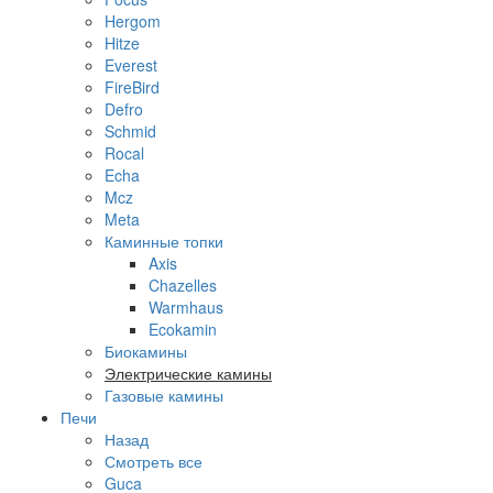
Hergom
Hitze
Everest
FireBird
Defro
Schmid
Rocal
Echa
Mcz
Meta
Каминные топки
Axis
Chazelles
Warmhaus
Ecokamin
Биокамины
Электрические камины
Газовые камины
Печи
Назад
Смотреть все
Guca