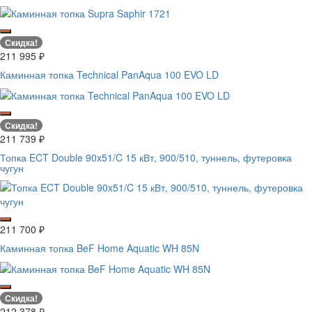
Скидка!
211 995
₽
Каминная топка Technical PanAqua 100 EVO LD
Скидка!
211 739
₽
Топка ECT Double 90x51/C 15 кВт, 900/510, туннель, футеровка
чугун
211 700
₽
Каминная топка BeF Home Aquatic WH 85N
Скидка!
212 378
₽