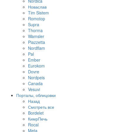
Nordica
Новаслав
Tim Sistem
Romotop
Supra
Thorma
Wamsler
Piazzetta
Nordflam
Pal
Ember
Eurokom
Dovre
Nordpeis
Canada
Vesuvi
Порталы, облицовки
Назад
Смотреть все
Bordelet
КимрПечь
Rocal
Meta