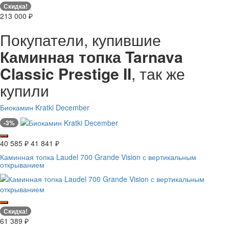
Скидка!
213 000
₽
Покупатели, купившие
Каминная топка Tarnava
Classic Prestige II
, так же
купили
Биокамин Kratki December
-3%
40 585
₽
41 841
₽
Каминная топка Laudel 700 Grande Vision с вертикальным
открыванием
Скидка!
61 389
₽