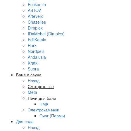
Ecokamin
ASTOV
Artevero
Chazelles
Dimplex
IDaMebel (Dimplex)
EdilKamin
Hark
Nordpeis
Andalusia
Kratki
Supra
Баня и сауна
Назад
Смотреть все
Meta
Печи для бани
НМК
Электрокаменки
Очаг (Пермь)
Для сада
Назад