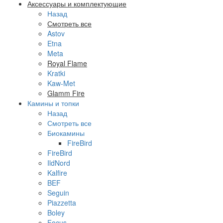
Аксессуары и комплектующие
Назад
Смотреть все
Astov
Etna
Meta
Royal Flame
Kratki
Kaw-Met
Glamm Fire
Камины и топки
Назад
Смотреть все
Биокамины
FireBird
FireBird
IldNord
Kalfire
BEF
Seguin
Piazzetta
Boley
Focus